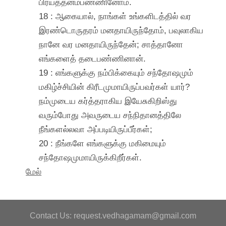
பிரயத்தனம்பண்ணினோம்.
18 : ஆகையால், நாங்கள் உங்களிடத்தில் வர
இரண்டொருதரம் மனதாயிருந்தோம், பவுலாகிய
நானே வர மனதாயிருந்தேன்; சாத்தானோ
எங்களைத் தடைபண்ணினான்.
19 : எங்களுக்கு நம்பிக்கையும் சந்தோஷமும்
மகிழ்ச்சியின் கிரீடமுமாயிருப்பவர்கள் யார்?
நம்முடைய கர்த்தராகிய இயேசுகிறிஸ்து
வரும்போது அவருடைய சந்நிதானத்திலே
நீங்களல்லவா அப்படியிருப்பீர்கள்;
20 : நீங்களே எங்களுக்கு மகிமையும்
சந்தோஷமுமாயிருக்கிறீர்கள்.
மேல்
Contact Us: request.vedhagamam@gmail.com