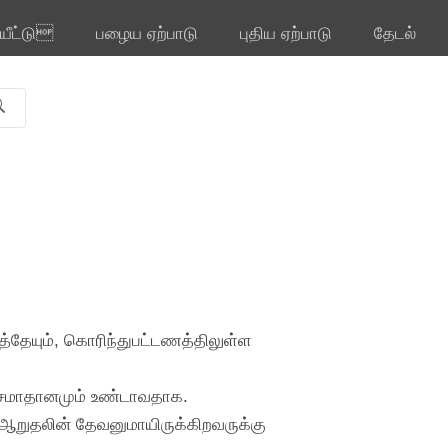
ியீட்டு
பழைய ஏற்பாடு
புதிய ஏற்பாடு
தேடல்
்தேயும், கொரிந்துபட்டணத்திலுள்ள
ம் சமாதானமும் உண்டாவதாக.
 ஆறுதலின் தேவனுமாயிருக்கிறவருக்கு