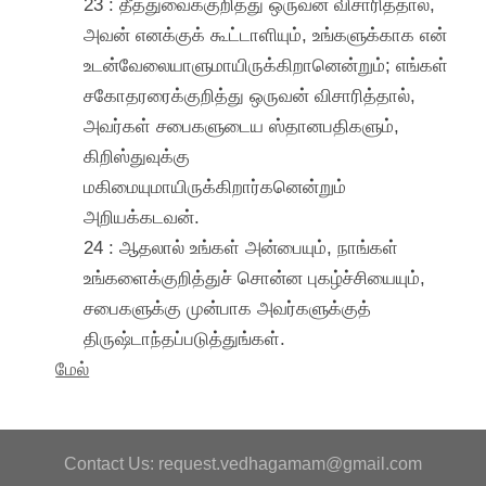
23 : தீத்துவைக்குறித்து ஒருவன் விசாரித்தால்,
அவன் எனக்குக் கூட்டாளியும், உங்களுக்காக என்
உடன்வேலையாளுமாயிருக்கிறானென்றும்; எங்கள்
சகோதரரைக்குறித்து ஒருவன் விசாரித்தால்,
அவர்கள் சபைகளுடைய ஸ்தானபதிகளும்,
கிறிஸ்துவுக்கு
மகிமையுமாயிருக்கிறார்கனென்றும்
அறியக்கடவன்.
24 : ஆதலால் உங்கள் அன்பையும், நாங்கள்
உங்களைக்குறித்துச் சொன்ன புகழ்ச்சியையும்,
சபைகளுக்கு முன்பாக அவர்களுக்குத்
திருஷ்டாந்தப்படுத்துங்கள்.
மேல்
Contact Us: request.vedhagamam@gmail.com