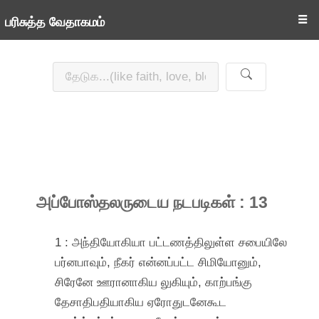
☰
பரிசுத்த வேதாகமம்
அப்போஸ்தலருடைய நடபடிகள் : 13
1 : அந்தியோகியா பட்டணத்திலுள்ள சபையிலே
பர்னபாவும், நீகர் என்னப்பட்ட சிமியோனும்,
சிரேனே ஊரானாகிய லுகியும், காற்பங்கு
தேசாதிபதியாகிய ஏரோதுடனேகூட