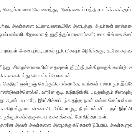
 சிறைச்சாலையிலே வைத்து, அவர்களைப் பத்திரமாய்க் காக்கும்ப
 பெற்று, அவர்களை உட்காவலறையிலே அடைத்து, அவர்கள் கால்களை
் ஜெபம்பண்ணி, தேவனைத் துதித்துப்பாடினார்கள்; காவலில் வைக்க
பாரங்கள் அசையும்படியாகப் பூமி மிகவும் அதிர்ந்தது; உடனே கத
ிந்து, சிறைச்சாலையின் கதவுகள் திறந்திருக்கிறதைக் கண்டு,
் கொலைசெய்து கொள்ளப்போனான்.
க்குக் கெடுதி ஒன்றுஞ் செய்துகொள்ளாதே; நாங்கள் எல்லாரும் இங
ுவரச்சொல்லி, உள்ளே ஓடி, நடுநடுங்கி, பவுலுக்கும் சீலாவுக்கு
: ஆண்டவமாரே, இரட்சிக்கப்படுவதற்கு நான் என்ன செய்யவேண்
ுகிறிஸ்துவை விசுவாசி, அப்பொழுது நீயும் உன் வீட்டாரும் இரட்சி
ாவருக்கும் கர்த்தருடைய வசனத்தைப் போதித்தார்கள்.
த்திலேதானே அவன் அவர்களை அழைத்துக்கொண்டுபோய், அவர்கள