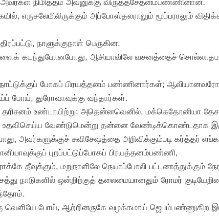
், அவர்கள் நிமித்தம் அவனுக்கு விருத்தசேதனம்பண்ணினான்.
ல், எருசலேமிலிருக்கும் அப்போஸ்தலராலும் மூப்பராலும் விதிக
ிரப்பட்டு, நாளுக்குநாள் பெருகின.
டுகளைக் கடந்துபோனபோது, ஆசியாவிலே வசனத்தைச் சொல்லாதபடி
ினியாநாட்டுக்குப் போகப் பிரயத்தனம் பண்ணினார்கள்; ஆவியானவ
்ப் போய், துரோவாவுக்கு வந்தார்கள்.
ரு தரிசனம் உண்டாயிற்று; அதென்னவெனில், மக்கெதோனியா தேசத்த
கு உதவிசெய்ய வேண்டுமென்று தன்னை வேண்டிக்கொண்டதாக இர
ு, அவர்களுக்குச் சுவிசேஷத்தை அறிவிக்கும்படி கர்த்தர் எ
ியாவுக்குப் புறப்பட்டுப்போகப் பிரயத்தனம்பண்ணி,
ராக்கே தீவுக்கும், மறுநாளிலே நெயாப்போலி பட்டணத்துக்கும் நேர
்து நாடுகளில் ஒன்றிற்குத் தலைமையானதும் ரோமர் குடியேறினது
ந்தோம்.
்கு வெளியே போய், ஆற்றினருகே வழக்கமாய் ஜெபம்பண்ணுகிற இடத்