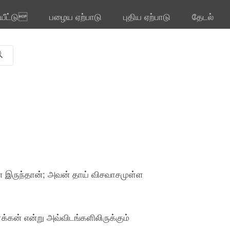
ியீட்டு
பழைய ஏற்பாடு
புதிய ஏற்பாடு
தேடல்
ஷன் இருந்தான்; அவன் தாய் விசவாசமுள்ள
கன் என்று அவ்விடங்களிலிருக்கும்