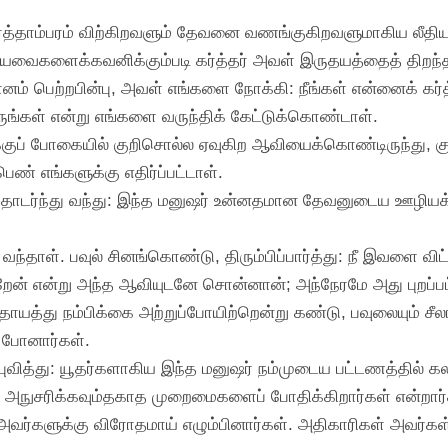
ரத்தாம்பரம் விற்கிறவளும் தேவனை வணங்குகிறவளுமாகிய லீதியாள
லியவைகளைக்கவனிக்கும்படி கர்த்தர் அவள் இருதயத்தைத் திறந்த
னம் பெற்றபின்பு, அவள் எங்களை நோக்கி: நீங்கள் என்னைக் கர்
ிருங்கள் என்று எங்களை வருந்திக் கேட்டுக்கொண்டாள்.
்குப் போகையில் குறிசொல்ல ஏவுகிற ஆவியைக்கொண்டிருந்து, க
் எங்களுக்கு எதிர்ப்பட்டாள்.
்தொடர்ந்து வந்து: இந்த மனுஷர் உன்னதமான தேவனுடைய ஊழியக்கா
தாள். பவுல் சினங்கொண்டு, திரும்பிப்பார்த்து: நீ இவளை விட்டு
ேன் என்று அந்த ஆவியுடனே சொன்னான்; அந்நேரமே அது புறப்பட்
த்து நம்பிக்கை அற்றுப்போயிற்றென்று கண்டு, பவுலையும் சீலா
 போனார்கள்.
புவித்து: யூதர்களாகிய இந்த மனுஷர் நம்முடைய பட்டணத்தில் 
் அநுசரிக்கவும்தகாத முறைமைகளைப் போதிக்கிறார்கள் என்றார்
 அவர்களுக்கு விரோதமாய் எழும்பினார்கள். அதிகாரிகள் அவர்கள்