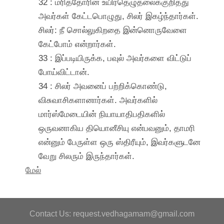
32 : மரித்தோரின் உயிர்தெழுதலைக்குறித்து
அவர்கள் கேட்டபொழுது, சிலர் இகழ்ந்தார்கள்.
சிலர்: நீ சொல்லுகிறதை இன்னொருவேளை
கேட்போம் என்றார்கள்.
33 : இப்படியிருக்க, பவுல் அவர்களை விட்டுப்
போய்விட்டான்.
34 : சிலர் அவனைப் பற்றிக்கொண்டு,
விசுவாசிகளானார்கள். அவர்களில்
மார்ஸ்மேடையின் நியாயாதிபதிகளில்
ஒருவனாகிய தியொனீசியு என்பவனும், தாமரி
என்னும் பேருள்ள ஒரு ஸ்திரீயும், இவர்களுடனே
வேறு சிலரும் இருந்தார்கள்.
மேல்
Contact Us: request.vedhagamam@gmail.com