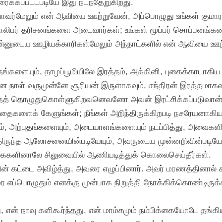
ரைக்கப்பட்டபடியே இது நடந்தேறுகிறது.
ாவர்மேலும் என் ஆவியை ஊற்றுவேன், அப்பொழுது உங்கள் குமாரரு
வாலிபர் தரிசனங்களை அடைவார்கள்; உங்கள் மூப்பர் சொப்பனங்க
என்னுடைய ஊழியக்காரிகள்மேலும் அந்நாட்களில் என் ஆவியை ஊற
தங்களையும், தாழப்பூமியிலே இரத்தம், அக்கினி, புகைக்காடாகி
ான நாள் வருமுன்னே சூரியன் இருளாகவும், சந்திரன் இரத்தமாகவும
ைத் தொழுதுகொள்ளுகிறவனெவனோ அவன் இரட்சிக்கப்படுவான் என
்த்தைகளைக் கேளுங்கள்; நீங்கள் அறிந்திருக்கிறபடி நசரேயன
், அற்புதங்களையும், அடையாளங்களையும் நடப்பித்து, அவைகளி
ித்திருந்த ஆலோசனையின்படியேயும், அவருடைய முன்னறிவின்படியே
ய கைகளினாலே சிலுவையில் ஆணியடித்துக் கொலைசெய்தீர்கள்.
கட்டை அவிழ்த்து, அவரை எழுப்பினார். அவர் மரணத்தினால் கட்ட
தரை எப்பொழுதும் எனக்கு முன்பாக நிறுத்தி நோக்கிக்கொண்டிருக
 என் நாவு களிகூர்ந்தது, என் மாம்சமும் நம்பிக்கையோடே தங்கியி