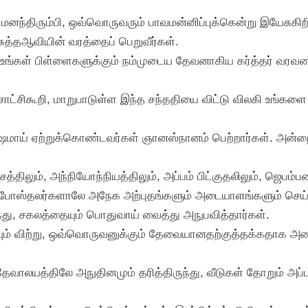
் மனந்திரும்பி, ஒவ்வொருவரும் பாவமன்னிப்புக்கென்று இயேசுக
ுத்தஆவியின் வரத்தைப் பெறுவீர்கள்.
, உங்கள் பிள்ளைகளுக்கும் நம்முடைய தேவனாகிய கர்த்தர் வரவழை
ாட்சிகூறி, மாறுபாடுள்ள இந்த சந்ததியை விட்டு விலகி உங்களை 
ாய் ஏற்றுக்கொண்டவர்கள் ஞானஸ்நானம் பெற்றார்கள். அன்றைய
ிலும், அந்நியோந்நியத்திலும், அப்பம் பிட்குதலிலும், ஜெபம்பண்
 அப்போஸ்தலர்களாலே அநேக அற்புதங்களும் அடையாளங்களும் செய்ய
ுந்து, சகலத்தையும் பொதுவாய் வைத்து அநுபவித்தார்கள்.
ம் விற்று, ஒவ்வொருவனுக்கும் தேவையானதற்குத்தக்கதாக அவை
ேவாலயத்திலே அநுதினமும் தரித்திருந்து, வீடுகள் தோறும் அப்பம