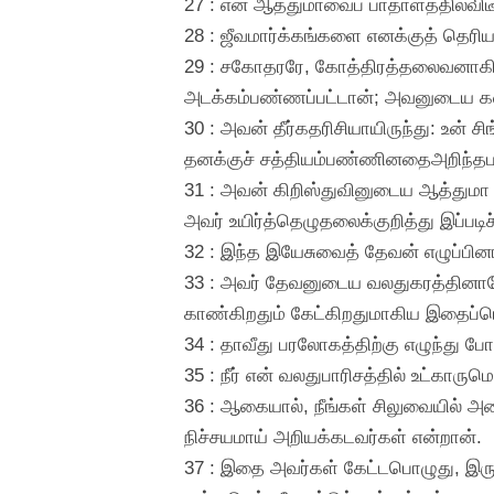
27 : என் ஆத்துமாவைப் பாதாளத்தில்விட
28 : ஜீவமார்க்கங்களை எனக்குத் தெரியப
29 : சகோதரரே, கோத்திரத்தலைவனாகிய
அடக்கம்பண்ணப்பட்டான்; அவனுடைய கல்ல
30 : அவன் தீர்கதரிசியாயிருந்து: உன் ச
தனக்குச் சத்தியம்பண்ணினதைஅறிந்தபட
31 : அவன் கிறிஸ்துவினுடைய ஆத்துமா
அவர் உயிர்த்தெழுதலைக்குறித்து இப்பட
32 : இந்த இயேசுவைத் தேவன் எழுப்பினா
33 : அவர் தேவனுடைய வலதுகரத்தினாலே உ
காண்கிறதும் கேட்கிறதுமாகிய இதைப்ப
34 : தாவீது பரலோகத்திற்கு எழுந்து ப
35 : நீர் என் வலதுபாரிசத்தில் உட்கா
36 : ஆகையால், நீங்கள் சிலுவையில் அ
நிச்சயமாய் அறியக்கடவர்கள் என்றான்.
37 : இதை அவர்கள் கேட்டபொழுது, இருத