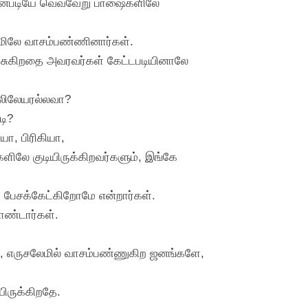
்தின்படியே வெவ்வேறு பாஷைகளிலே
லேமிலே வாசம்பண்ணினார்கள்.
பேசுகிறதை அவரவர்கள் கேட்டபடியினாலே
 கலிலேயரல்லவா?
டி?
யா, பிரிகியா,
ைகளிலே குடியிருக்கிறவர்களும், இங்கே
பேசக்கேட்கிறோமே என்றார்கள்.
ொண்டார்கள்.
ே, எருசலேமில் வாசம்பண்ணுகிற ஜனங்களே,
ிருக்கிறதே.