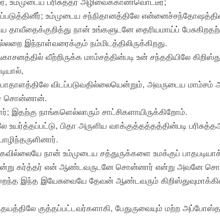
ீர், உம்முடைய பரிசுத்தர் அழிவைக்காணவொட்டீர்;
்படுத்தினீர்; உம்முடைய சந்நிதானத்திலே என்னைச்சந்தோஷத்தினால
 தாவீதைக்குறித்து நான் உங்களுடனே தைரியமாய்ப் பேசுகிறத
றை இந்நாள்வரைக்கும் நம்மிடத்திலிருக்கிறது.
ிங்காசனத்தில் வீற்றிருக்க மாம்சத்தின்படி உன் சந்ததியிலே கிற
ியால்,
 பாதாளத்திலே விடப்படுவதில்லையென்றும், அவருடைய மாம்சம் அ
ிச் சொன்னான்.
ர்; இதற்கு நாங்களெல்லாரும் சாட்சிகளாயிருக்கிறோம்.
யர்த்தப்பட்டு, பிதா அருளிய வாக்குத்தத்தத்தின்படி பரிசுத்த
ொழிந்தருளினார்.
ோகவில்லையே நான் உம்முடைய சத்துருக்களை உமக்குப் பாதபடியாக்
ருமென்று கர்த்தர் என் ஆண்டவருடனே சொன்னார் என்று அவனே சொல்
றைந்த இந்த இயேசுவையே தேவன் ஆண்டவரும் கிறிஸ்துவுமாக்கினா
யத்திலே குத்தப்பட்டவர்களாகி, பேதுருவையும் மற்ற அப்போஸ்தல