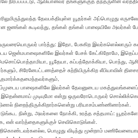
ாலே நிரப்பப்பட்டு, ஆவியானவர் தங்களுக்குத் தந்தருளின வரத
ாரிலுமிருந்துவந்த தேவபக்தியுள்ள யூதர்கள் அப்பொழுது எருச
ளான ஜனங்கள் கூடிவந்து, தங்கள் தங்கள் பாஷையிலே அவர்கள் 
்டு, ஒருவரையொருவர் பார்த்து: இதோ, பேசுகிற இவர்களெல்லாரும்
களுடைய ஜென்மபாஷைகளிலே இவர்கள் பேசக் கேட்கிறோமே, இதெப்ப
ம், மெசொப்பொத்தாமியா, யூதேயா, கப்பத்தோக்கியா, பொந்து, ஆசி
தார்களும், சிரேனேபட்டணத்தைச் சுற்றியிருக்கிற லீபியாவின் திச
 யூதமார்க்கதமைந்தவர்களும்,
ம் நம்முடைய பாஷைகளிலே இவர்கள் தேவனுடைய மகத்துவங்களைப் 
பட்டு, இதென்னமாய் முடியுமோ என்று ஒருவரோடொருவர் சொல்லிக்க
ினால் நிறைந்திருக்கிறார்களென்று பரியாசம்பண்ணினார்கள்.
ுங்கூட நின்று, அவர்களை நோக்கி, உரத்த சத்தமாய்: யூதர்கள
ாக, என் வார்த்தைகளுக்குச் செவிகொடுங்கள்.
வெறிகொண்டவர்களல்ல, பொழுது விடிந்து மூன்றாம் மணிவேளையாய