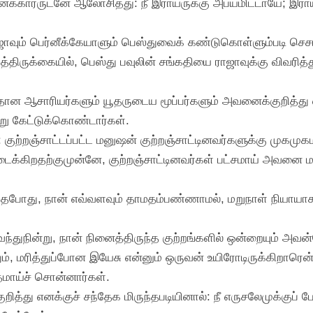
க்காரருடனே ஆலோசித்து: நீ இராயருக்கு அபயமிட்டாயே; இராய
ராஜாவும் பெர்னீக்கேயாளும் பெஸ்துவைக் கண்டுகொள்ளும்படி செசர
்திருக்கையில், பெஸ்து பவுலின் சங்கதியை ராஜாவுக்கு விவரித்
ரதான ஆசாரியர்களும் யூதருடைய மூப்பர்களும் அவனைக்குறித்து
று கேட்டுக்கொண்டார்கள்.
 குற்றஞ்சாட்டப்பட்ட மனுஷன் குற்றஞ்சாட்டினவர்களுக்கு முகமுகம
ைக்கிறதற்குமுன்னே, குற்றஞ்சாட்டினவர்கள் பட்சமாய் அவனை ம
தபோது, நான் எவ்வளவும் தாமதம்பண்ணாமல், மறுநாள் நியாயாசன
வந்துநின்று, நான் நினைத்திருந்த குற்றங்களில் ஒன்றையும் அவன்
ம், மரித்துப்போன இயேசு என்னும் ஒருவன் உயிரோடிருக்கிறாரென்ற
மாய்ச் சொன்னார்கள்.
குறித்து எனக்குச் சந்தேக மிருந்தபடியினால்: நீ எருசலேமுக்குப