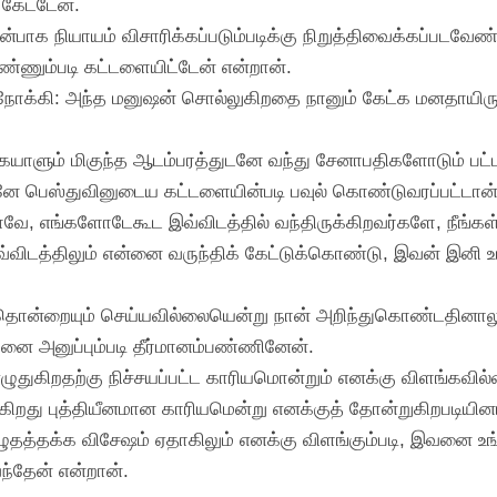
 கேட்டேன்.
ுமுன்பாக நியாயம் விசாரிக்கப்படும்படிக்கு நிறுத்திவைக்கப்ப
ண்ணும்படி கட்டளையிட்டேன் என்றான்.
 நோக்கி: அந்த மனுஷன் சொல்லுகிறதை நானும் கேட்க மனதாயிரு
ீக்கேயாளும் மிகுந்த ஆடம்பரத்துடனே வந்து சேனாபதிகளோடும் ப
உடனே பெஸ்துவினுடைய கட்டளையின்படி பவுல் கொண்டுவரப்பட்டான்
ஜாவே, எங்களோடேகூட இவ்விடத்தில் வந்திருக்கிறவர்களே, நீங்க
்விடத்திலும் என்னை வருந்திக் கேட்டுக்கொண்டு, இவன் இனி உ
ானதொன்றையும் செய்யவில்லையென்று நான் அறிந்துகொண்டதினால
வனை அனுப்பும்படி தீர்மானம்பண்ணினேன்.
ுதுகிறதற்கு நிச்சயப்பட்ட காரியமொன்றும் எனக்கு விளங்கவி
புகிறது புத்தியீனமான காரியமென்று எனக்குத் தோன்றுகிறபடியி
எழுதத்தக்க விசேஷம் ஏதாகிலும் எனக்கு விளங்கும்படி, இவனை உங்
்தேன் என்றான்.