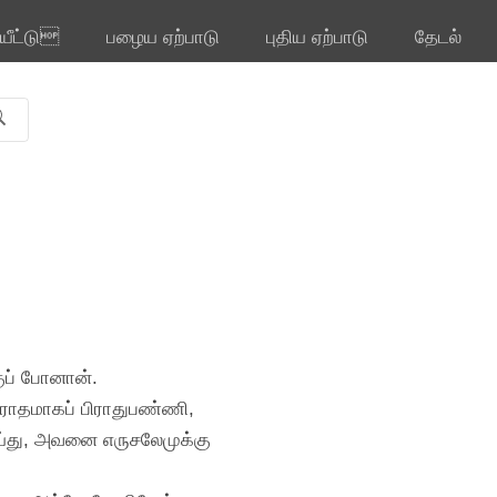
ியீட்டு
பழைய ஏற்பாடு
புதிய ஏற்பாடு
தேடல்
குப் போனான்.
ிரோதமாகப் பிராதுபண்ணி,
்து, அவனை எருசலேமுக்கு