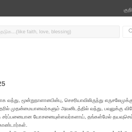
குற
25
யாக வந்து, மூன்றுநாளானபின்பு, செசரியாவிலிருந்து எருசலேமுக்
தரில் முதன்மையானவர்களும் அவனிடத்தில் வந்து, பவுலுக்கு வ
 சர்ப்பனையான யோசனையுள்ளவர்களாய், தங்கள்மேல் தயவுசெய
ொண்டார்கள்.