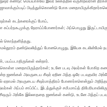
ுஷர் கண்டு: மெய்யாகவே இவர் உலகத்தில் வருகிறவரான தீர்க்கத
ஜாவாக்கும்படிப் பிடித்துக்கொண்டு போக மனதாயிருக்கிறார்களென்
்கள் கடற்கரைக்குப் போய்,
ள கப்பர்நகூமுக்கு நேராய்ப்போனார்கள்; அப்பொழுது இருட்டாயிரு
டல் கொந்தளித்தது.
ைல்தூரம் தண்டுவலித்துப் போனபொழுது, இயேசு கடலின்மேல் நடந
, பயப்படாதிருங்கள் என்றார்.
க்கொள்ள மனதாயிருந்தார்கள்; உடனே படவு அவர்கள் போகிற கரைய
நின்ற ஜனங்கள் அவருடைய சீஷர் ஏறின அந்த ஒரே படவுதவிர அங்க
் ஏறாமல் அவருடைய சீஷர்மாத்திரம் போனார்களென்றும் அறிந்தா
வர்கள் அப்பம் சாப்பிட்ட இடத்துக்குச் சமீபமாய்த் திபேரியாவிலி
சீஷரும் அங்கே இல்லாததை ஜனங்கள் கண்டு, உடனே அந்தப் படவு