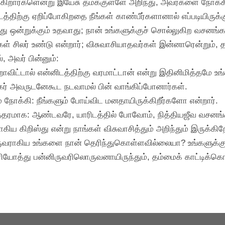
றுக்கிறார்களென்று இயேசு தமக்குள்ளே அறிந்து, அவர்களை நோக்
த்திற்கு ஏறிப்போகிறதை நீங்கள் காண்பீர்களானால் எப்படியிருக்க
னது ஒன்றுக்கும் உதவாது; நான் உங்களுக்குச் சொல்லுகிற வசனங்க
்கள் சிலர் உண்டு என்றார்; விசுவாசியாதவர்கள் இன்னாரென்றும்
 அவர் பின்னும்:
ாவிட்டால் என்னிடத்திற்கு வரமாட்டான் என்று இதினிமித்தமே உங
கர் அவருடனேகூட நடவாமல் பின் வாங்கிப்போனார்கள்.
 நோக்கி: நீங்களும் போய்விட மனதாயிருக்கிறீர்களோ என்றார்.
யுத்தரமாக: ஆண்டவரே, யாரிடத்தில் போவோம், நித்தியஜீவ வசனங்க
ிய கிறிஸ்து என்று நாங்கள் விசுவாசித்தும் அறிந்தும் இருக்கி
வராகிய உங்களை நான் தெரிந்துகொள்ளவில்லையா? உங்களுக்குள்ள
ியோத்து பன்னிருவரிலொருவனாயிருந்தும், தம்மைக் காட்டிக்கொ