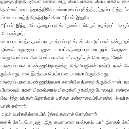
றவனுக்கு நித்தியஜீவன் உண்டென்று மெய்யாகவே மெய்யாகவே உங்
பிதாக்கள் வனாந்தரத்திலே மன்னாவைப் புசித்திருந்தும் மரித்தார்
ும்படி வானத்திலிருந்திறங்கின அப்பம் இதுவே.
அப்பம்; இந்த அப்பத்தைப் புசிக்கிறவன் என்றென்றைக்கும் பிழைப
சமே என்றார்.
டைய மாம்சத்தை எப்படி நமக்குப் புசிக்கக் கொடுப்பான் என்று
 நீங்கள் மனுஷகுமாரனுடைய மாம்சத்தைப் புசியாமலும், அவரு
 என்று மெய்யாகவே மெய்யாகவே உங்களுக்குச் சொல்லுகிறேன்.
இரத்தத்தைப் பானம்பண்ணுகிறவனுக்கு நித்தியஜீவன் உண்டு; நான் 
ுக்கிறது, என் இரத்தம் மெய்யான பானமாயிருக்கிறது.
இரத்தத்தைப் பானம்பண்ணுகிறவன் என்னிலே நிலைத்திருக்கிறான், ந
போலவும், நான் பிதாவினால் பிழைத்திருக்கிறதுபோலவும், என்னைப
துவே; இது உங்கள் பிதாக்கள் புசித்த மன்னாவைப்போலல்ல, அவர்க
பான் என்றார்.
லே அவர் உபதேசிக்கையில் இவைகளைச் சொன்னார்.
ைக் கேட்டபொழுது, இது கடினமான உபதேசம், யார் இதைக் கேட்ப