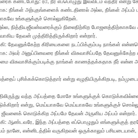
் கண்டபோது: ரபீ, நீர் எப்பொழுது இவ்விடம் வந்தீர் என்று கே
மாக: நீங்கள் அற்புதங்களைக் கண்டதினால் அல்ல, நீங்கள் அப்பம்
யாகவே உங்களுக்குச் சொல்லுகிறேன்.
்ல, நித்தியஜீவன்வரைக்கும் நிலைநிற்கிற போஜனத்திற்காகவே 
ாகிய தேவன் முத்திரித்திருக்கிறார் என்றார்.
: தேவனுக்கேற்ற கிரியைகளை நடப்பிக்கும்படி நாங்கள் என்னசெ
மாக: அவர் அனுப்பினவரை நீங்கள் விசுவாசிப்பதே தேவனுக்கேற்ற 
ம்மை விசுவாசிக்கும்படிக்கு நாங்கள் காணத்தக்கதாக நீர் என்
பத்தைப் புசிக்கக்கொடுத்தார் என்று எழுதியிருக்கிறபடி, நம்மு
லிருந்து வந்த அப்பத்தை மோசே உங்களுக்குக் கொடுக்கவில்லை
க்கிறார் என்று, மெய்யாகவே மெய்யாகவே உங்களுக்குச் சொல்ல
்கு ஜீவனைக் கொடுக்கிற அப்பமே தேவன் அருளிய அப்பம் என்றார்.
ி: ஆண்டவரே, இந்த அப்பத்தை எப்பொழுதும் எங்களுக்குத் தரவே
் நானே, என்னிடத்தில் வருகிறவன் ஒருக்காலும் பசியடையான், 