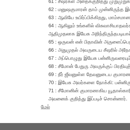
61 : சீஷர்கள் அதைக்குறித்து முறுமு
62 : மனுஷகுமாரன் தாம் முன்னிருந்த இட
63 : ஆவியே உயிர்ப்பிக்கிறது, மாம்சமா
64 : ஆகிலும் உங்களில் விசுவாசியாதவர
ஆதிமுதலாக இயேசு அறிந்திருந்தபடியால்,
65 : ஒருவன் என் பிதாவின் அருளைப்பெற
66 : அதுமுதல் அவருடைய சீஷரில் அநே
67 : அப்பொழுது இயேசு பன்னிருவரையும்
68 : சீமோன் பேதுரு அவருக்குப் பிரதி
69 : நீர் ஜீவனுள்ள தேவனுடைய குமாரனாக
70 : இயேசு அவர்களை நோக்கி: பன்னிரு
71 : சீமோனின் குமாரனாகிய யூதாஸ்கார
அவனைக் குறித்து இப்படிச் சொன்னார்.
மேல்