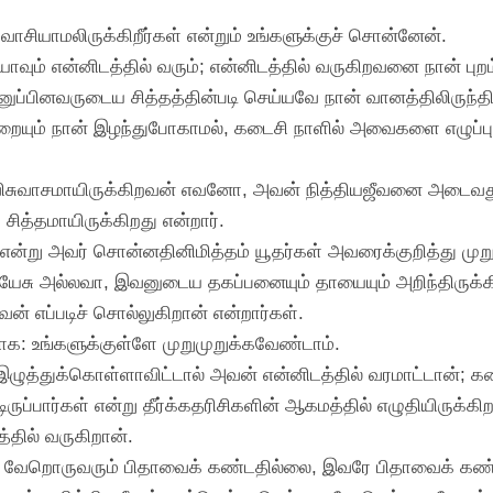
சுவாசியாமலிருக்கிறீர்கள் என்றும் உங்களுக்குச் சொன்னேன்.
ாவும் என்னிடத்தில் வரும்; என்னிடத்தில் வருகிறவனை நான் புற
அனுப்பினவருடைய சித்தத்தின்படி செய்யவே நான் வானத்திலிருந்தி
்றையும் நான் இழந்துபோகாமல், கடைசி நாளில் அவைகளை எழுப்ப
் விசுவாசமாயிருக்கிறவன் எவனோ, அவன் நித்தியஜீவனை அடைவத
சித்தமாயிருக்கிறது என்றார்.
் என்று அவர் சொன்னதினிமித்தம் யூதர்கள் அவரைக்குறித்து முறு
ேசு அல்லவா, இவனுடைய தகப்பனையும் தாயையும் அறிந்திருக்கி
வன் எப்படிச் சொல்லுகிறான் என்றார்கள்.
மாக: உங்களுக்குள்ளே முறுமுறுக்கவேண்டாம்.
ழுத்துக்கொள்ளாவிட்டால் அவன் என்னிடத்தில் வரமாட்டான்; கட
ிருப்பார்கள் என்று தீர்க்கதரிசிகளின் ஆகமத்தில் எழுதியிருக்க
்தில் வருகிறான்.
ிர வேறொருவரும் பிதாவைக் கண்டதில்லை, இவரே பிதாவைக் கண்