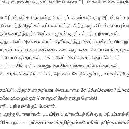
 வனாந்தரத்திலே ஒருவன் எங்கேயிருந்து அப்பங்களைக் கொண்ட
ை அப்பங்கள் உண்டு என்று கேட்டார். அவர்கள்: ஏழு அப்பங்கள் உண
ே பந்தியிருக்கக் கட்டளையிட்டு, அந்த ஏழு அப்பங்களையும் எடு
்தில் கொடுத்தார்; அவர்கள் ஜனங்களுக்குப் பரிமாறினார்கள்.
ுந்தது; அவர் அவைகளையும் ஆசீர்வதித்து அவர்களுக்குப் பரிமாறு
ைந்தார்கள்; மீதியான துணிக்கைகளை ஏழு கூடைநிறைய எடுத்தார்கள
ம்பேராயிருந்தார்கள். பின்பு அவர் அவர்களை அனுப்பிவிட்டார்.
ப் படவில் ஏறி, தல்மனூத்தாவின் எல்லைகளில் வந்தார்கள்.
டே தர்க்கிக்கத்தொடங்கி, அவரைச் சோதிக்கும்படி, வானத்திலி
.
்சுவிட்டு: இந்தச் சந்ததியார் அடையாளம் தேடுகிறதென்ன? இந்த
வே உங்களுக்குச் சொல்லுகிறேன் என்று சொல்லி,
 ஏறி, அக்கரைக்குப் போனார்.
மறந்துபோனார்கள்; படவிலே அவர்களிடத்தில் ஒரு அப்பம்மாத்திர
ரிசேயருடைய புளித்தமாவைக்குறித்தும் ஏரோதின் புளித்தமாவைக்க