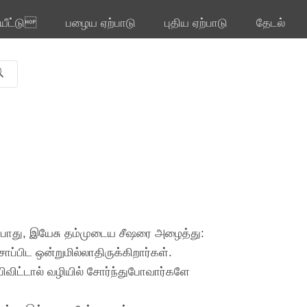
ியீட்டு
பழைய ஏற்பாடு
புதிய ஏற்பாடு
தேடல்
ாதபோது, இயேசு தம்முடைய சீஷரை அழைத்து:
ாப்பிட ஒன்றுமில்லாதிருக்கிறார்கள்.
்பிவிட்டால் வழியில் சோர்ந்துபோவார்களே