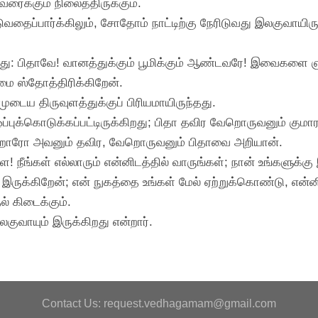
வரைக்கும் நிலைத்திருக்கும்.
ிடுவதைப்பார்க்கிலும், சோதோம் நாட்டிற்கு நேரிடுவது இலகுவாயிரு
ு: பிதாவே! வானத்துக்கும் பூமிக்கும் ஆண்டவரே! இவைகளை ஞா
்மை ஸ்தோத்திரிக்கிறேன்.
்முடைய திருவுளத்துக்குப் பிரியமாயிருந்தது.
ஒப்புக்கொடுக்கப்பட்டிருக்கிறது; பிதா தவிர வேறொருவனும் கும
கிறாரோ அவனும் தவிர, வேறொருவனும் பிதாவை அறியான்.
களே! நீங்கள் எல்லாரும் என்னிடத்தில் வாருங்கள்; நான் உங்களுக்
் இருக்கிறேன்; என் நுகத்தை உங்கள் மேல் ஏற்றுக்கொண்டு, என்
் கிடைக்கும்.
லகுவாயும் இருக்கிறது என்றார்.
Contact Us: request.vedhagamam@gmail.com