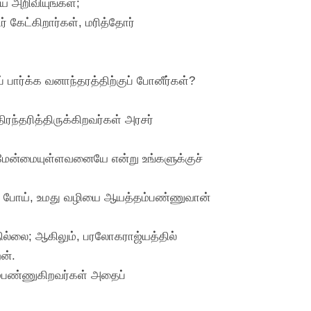
் அறிவியுங்கள்;
் கேட்கிறார்கள், மரித்தோர்
ார்க்க வனாந்தரத்திற்குப் போனீர்கள்?
ந்தரித்திருக்கிறவர்கள் அரசர்
ம் மேன்மையுள்ளவனையே என்று உங்களுக்குச்
்னே போய், உமது வழியை ஆயத்தம்பண்ணுவான்
தில்லை; ஆகிலும், பரலோகராஜ்யத்தில்
ன்.
ம்பண்ணுகிறவர்கள் அதைப்