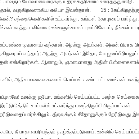
கள் யாவரும் யோவான்வரைக்கும் தீர்க்கதரிசனம் உரைத்ததுண்டு.
ந்தால், வருகிறவனாகிய எலியா இவன்தான்.
15 : கேட்கிறதற்
ுவேன்? சந்தைவெளிகளில் உட்கார்ந்து, தங்கள் தோழரைப் பார்த்து:
ீங்கள் கூத்தாடவில்லை; உங்களுக்காகப் புலம்பினோம், நீங்கள் ம
்பண்ணாதவனாய் வந்தான்; அதற்கு அவர்கள்: அவன் பிசாசு பிடித
றவராய் வந்தார்; அதற்கு அவர்கள்: இதோ, போஜனப்பிரியனும்
கிதன் என்கிறார்கள். ஆனாலும், ஞானமானது அதின் பிள்ளைகளால் 
கைகளில், அதிகமானவைகளைச் செய்யக் கண்ட பட்டணங்கள் மனந
ிதாவே! உனக்கு ஐயோ, உங்களில் செய்யப்பட்ட பலத்த செய்கைகள்
டுடுத்திச் சாம்பலில் உட்கார்ந்து மனந்திரும்பியிருப்பார்கள்.
நேரிடுவதைப்பார்க்கிலும், தீருவுக்கும் சீதோனுக்கும் நேரிடுவது இ
ர்நகூமே, நீ பாதாளபரியந்தம் தாழ்த்தப்படுவாய்; உன்னில் செய்