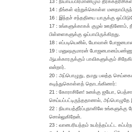
13 : நியாயப்பிரமாணமும் தீர்க்கதரிசி
14 : நீங்கள் ஏற்றுக்கொள்ள மனதாயிரு
16 : இந்தச் சந்ததியை யாருக்கு ஒப்பிட
17 : உங்களுக்காகக் குழல் ஊதினோம், ந
பிள்ளைகளுக்கு ஒப்பாயிருக்கிறது.
18 : எப்படியெனில், யோவான் போஜனபானம
19 : மனுஷகுமாரன் போஜனபானம்பண்ணுகி
ஆயக்காரருக்கும் பாவிகளுக்கும் சிநே
என்றார்.
20 : அப்பொழுது, தமது பலத்த செய்
கடிந்துகொள்ளத் தொடங்கினார்:
21 : கோராசினே! உனக்கு ஐயோ, பெத்சாய
செய்யப்பட்டிருந்ததானால், அப்பொழுதே இரட்
22 : நியாயத்தீர்ப்புநாளிலே உங்களுக்கு 
சொல்லுகிறேன்.
23 : வானபரியந்தம் உயர்த்தப்பட்ட கப்ப