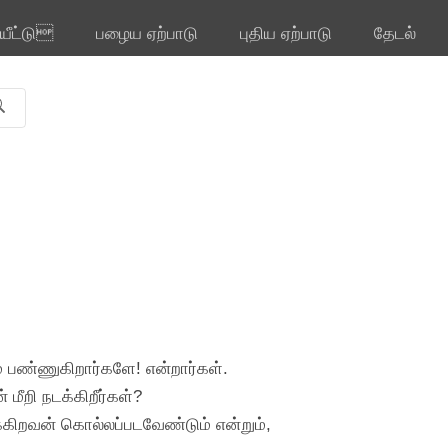
ியீட்டு
பழைய ஏற்பாடு
புதிய ஏற்பாடு
தேடல்
் பண்ணுகிறார்களே! என்றார்கள்.
மீறி நடக்கிறீர்கள்?
கிறவன் கொல்லப்படவேண்டும் என்றும்,