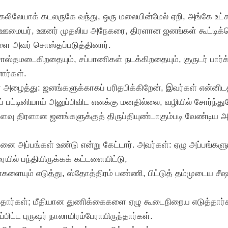
டு, கலிலேயாக் கடலருகே வந்து, ஒரு மலையின்மேல் ஏறி, அங்கே உட்கா
ர், ஊமையர், ஊனர் முதலிய அநேகரை, திரளான ஜனங்கள் கூட்டிக
ளை அவர் சொஸ்தப்படுத்தினார்.
்தமடைகிறதையும், சப்பாணிகள் நடக்கிறதையும், குருடர் பார்க்
ார்கள்.
 அழைத்து: ஜனங்களுக்காகப் பரிதபிக்கிறேன், இவர்கள் என்னிடத்த
் பட்டினியாய் அனுப்பிவிட எனக்கு மனதில்லை, வழியில் சோர்ந்த
வு திரளான ஜனங்களுக்குத் திருப்தியுண்டாகும்படி வேண்டிய அப
னை அப்பங்கள் உண்டு என்று கேட்டார். அவர்கள்: ஏழு அப்பங்களும்
ில் பந்தியிருக்கக் கட்டளையிட்டு,
்களையும் எடுத்து, ஸ்தோத்திரம் பண்ணி, பிட்டுத் தம்முடைய சீஷ
யடைந்தார்கள்; மீதியான துணிக்கைகளை ஏழு கூடைநிறைய எடுத்தார்
்பிட்ட புருஷர் நாலாயிரம்பேராயிருந்தார்கள்.