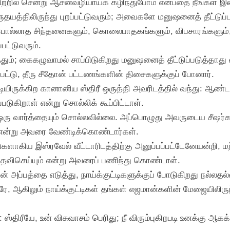
ிற்றில் சென்று ஆசனவழியாய்க் கழிந்துபோம் என்பதை நீங்கள் 
ுதயத்திலிருந்து புறப்பட்டுவரும்; அவைகளே மனுஷனைத் தீட்டுப்பட
து பொல்லாத சிந்தனைகளும், கொலைபாதகங்களும், விபசாரங்களும்
பட்டுவரும்.
ும்; கைகழுவாமல் சாப்பிடுகிறது மனுஷனைத் தீட்டுப்படுத்தாது எ
ுறப்பட்டு, தீரு சீதோன் பட்டணங்களின் திசைகளுக்குப் போனார்.
டியிருக்கிற கானானிய ஸ்திரீ ஒருத்தி அவரிடத்தில் வந்து: ஆண்ட
ுகிறாள் என்று சொல்லிக் கூப்பிட்டாள்.
 ஒரு வார்த்தையும் சொல்லவில்லை. அப்பொழுது அவருடைய சீஷர்கள
் என்று அவரை வேண்டிக்கொண்டார்கள்.
கிய இஸ்ரவேல் வீட்டாரிடத்திற்கு அனுப்பப்பட்டேனேயன்றி, மற்
உதவிசெய்யும் என்று அவரைப் பணிந்து கொண்டாள்.
அப்பத்தை எடுத்து, நாய்க்குட்டிகளுக்குப் போடுகிறது நல்லதல்ல
, ஆகிலும் நாய்க்குட்டிகள் தங்கள் எஜமான்களின் மேஜையிலிரு
: ஸ்திரீயே, உன் விசுவாசம் பெரிது; நீ விரும்புகிறபடி உனக்கு 