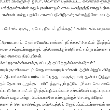
ேயரே! உங்களுக்கு ஐயோ, வெள்ளையடிக்கப்பட்ட கல்லறைகளுக்கு ஒ
ரித்தவர்களின் எலும்புகளினாலும் சகல அசுத்தத்தினாலும் நிறைந
ீதிமான்கள் என்று புறம்பே காணப்படுகிறீர்கள்; உள்ளத்திலோ மாயத
யரே! உங்களுக்கு ஐயோ, நீங்கள் தீர்க்கதரிசிகளின் கல்லறைகள
ுந்தோமானால், அவர்களோடே நாங்கள் தீர்க்கதரிசிகளின் இரத்தப்பழ
 செய்தவர்களுக்குப் புத்திரராயிருக்கிறீர்கள் என்று உங்களைக்க
கிரம அளவை நிரப்புங்கள்.
டிகளே! நரகாக்கினைக்கு எப்படித் தப்பித்துக்கொள்வீர்கள்?
யும் ஞானிகளையும் வேதபாரகரையும் உங்களிடத்தில் அனுப்புகிற
 ஆலயங்களில் வாரினால் அடித்து, ஊருக்கு ஊர் துன்பப்படுத்துவ
தல் தேவாலயத்துக்கும் பலிபீடத்துக்கும் நடுவே நீங்கள் கொல
பட்ட நீதிமான்களின் இரத்தப்பழியெல்லாம் உங்கள்மேல் வரும்படியாக
்மேல் வருமென்று, மெய்யாகவே உங்களுக்குச் சொல்லுகிறேன்.
ிசிகளைக் கொலைசெய்து, உன்னிடத்தில் அனுப்பப்பட்டவர்களைக்