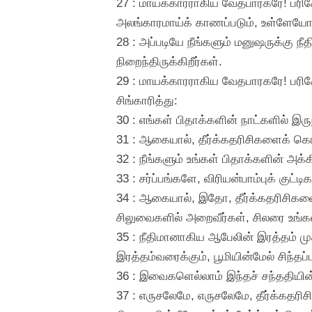
27 : மாயக்காரராகிய வேதபாரகரே! பரிச
அலங்காரமாய்க் காணப்படும், உள்ளேயோ ம
28 : அப்படியே நீங்களும் மனுஷருக்கு ந
நிறைந்திருக்கிறீர்கள்.
29 : மாயக்காரராகிய வேதபாரகரே! பரிசே
சிங்காரித்து:
30 : எங்கள் பிதாக்களின் நாட்களில் இர
31 : ஆகையால், தீர்க்கதரிசிகளைக் கொலை
32 : நீங்களும் உங்கள் பிதாக்களின் அக்
33 : சர்ப்பங்களே, விரியன்பாம்புக் குட்
34 : ஆகையால், இதோ, தீர்க்கதரிசிகளை
சிலுவைகளில் அறைவீர்கள், சிலரை உங்கள்
35 : நீதிமானாகிய ஆபேலின் இரத்தம் மு
இரத்தம்வரைக்கும், பூமியின்மேல் சிந்தப்
36 : இவைகளெல்லாம் இந்தச் சந்ததியின
37 : எருசலேமே, எருசலேமே, தீர்க்கதர