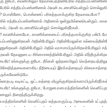
க்கு ஐயோ, எவனாகிலும் தேவாலயத்தின்பேரில் சத்தியம்பண்ணினா
ேரில் சத்தியம்பண்ணினால் அவன் கடனாளியென்றும் சொல்லுகிறீ
ியம்? பொன்னோ, பொன்னைப் பரிசுத்தமாக்குகிற தேவாலயமோ?
்பேரில் சத்தியம்பண்ணினால் அதினால் ஒன்றுமில்லையென்றும், எவ
ால், அவன் கடனாளியென்றும் சொல்லுகிறீர்கள்.
யம்? காணிக்கையோ, காணிக்கையைப் பரிசுத்தமாக்குகிற பலிபீட
தியம்பண்ணுகிறவன் அதின்பேரிலும் அதின்மேலுள்ள எல்லாவற்றின்ப
்ணுகிறவன் அதின்பேரிலும் அதில் வாசமாயிருக்கிறவர்பேரிலும் ச
ிறவன் தேவனுடைய சிங்காசனத்தின்பேரிலும் அதில் வீற்றிருக்கிறவ
யரே! உங்களுக்கு ஐயோ, நீங்கள் ஒற்தலாமிலும் வெந்தையத்திலும்
ற விசேஷித்தவைகளாகிய நீதியையும் இரக்கத்தையும் விசுவாசத்தையு
ருக்கவேண்டுமே.
லாதபடி வடிகட்டி, ஒட்டகத்தை விழுங்குகிறவர்களாயிருக்கிறீர்கள
யரே! உங்களுக்கு ஐயோ, போஜனபானபாத்திரங்களின் வெளிப்புறத்தை
ும் நிறைந்திருக்கிறது.
்திரங்களின் வெளிப்புறம் சுத்தமாகும்படி அவைகளின் உட்புறத