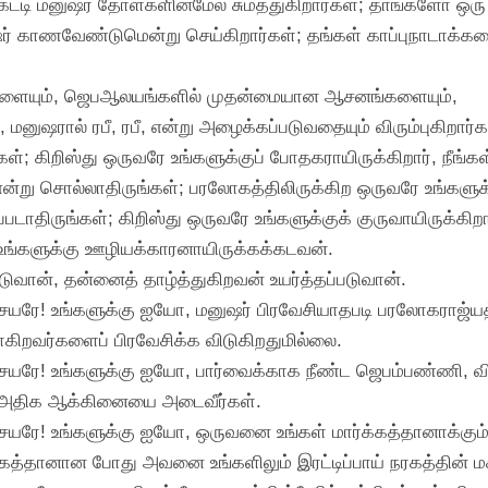
்கட்டி மனுஷர் தோள்களின்மேல் சுமத்துகிறார்கள்; தாங்களோ ஒ
ர் காணவேண்டுமென்று செய்கிறார்கள்; தங்கள் காப்புநாடாக்க
்களையும், ஜெபஆலயங்களில் முதன்மையான ஆசனங்களையும்,
னுஷரால் ரபீ, ரபீ, என்று அழைக்கப்படுவதையும் விரும்புகிறார்க
ள்; கிறிஸ்து ஒருவரே உங்களுக்குப் போதகராயிருக்கிறார், நீங்கள
என்று சொல்லாதிருங்கள்; பரலோகத்திலிருக்கிற ஒருவரே உங்களுக்க
்படாதிருங்கள்; கிறிஸ்து ஒருவரே உங்களுக்குக் குருவாயிருக்கிறா
 உங்களுக்கு ஊழியக்காரனாயிருக்கக்கடவன்.
டுவான், தன்னைத் தாழ்த்துகிறவன் உயர்த்தப்படுவான்.
யரே! உங்களுக்கு ஐயோ, மனுஷர் பிரவேசியாதபடி பரலோகராஜ்யத்தைப
போகிறவர்களைப் பிரவேசிக்க விடுகிறதுமில்லை.
சேயரே! உங்களுக்கு ஐயோ, பார்வைக்காக நீண்ட ஜெபம்பண்ணி, 
தம் அதிக ஆக்கினையை அடைவீர்கள்.
யரே! உங்களுக்கு ஐயோ, ஒருவனை உங்கள் மார்க்கத்தானாக்கும்பட
ார்க்கத்தானான போது அவனை உங்களிலும் இரட்டிப்பாய் நரகத்தின் ம