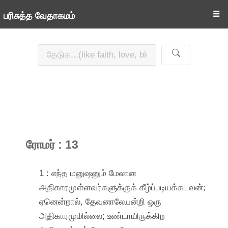
☰
பரிசுத்த வேதாகமம்
ரோமர் : 13
1 : எந்த மனுஷனும் மேலான
அதிகாரமுள்ளவர்களுக்குக் கீழ்ப்படியக்கடவன்;
ஏனென்றால், தேவனாலேயன்றி ஒரு
அதிகாரமுமில்லை; உண்டாயிருக்கிற