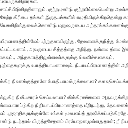
ாயிருக்கிறார்கள்.
் சாட்சியிடுகிறதினாலும், குற்றமுண்டு குற்றமில்லையென்று 
ற்கேற்ற கிரியை தங்கள் இருதயங்களில் எழுதியிருக்கிறதென்று கா
 இயேசுகிறிஸ்துவைக்கொண்டு மனுஷருடைய அந்தரங்கங்களைக்குறித்
ப்பிரமாணத்தின்மேல் பற்றுதலாயிருந்து, தேவனைக்குறித்து மேன்ம
க்கப்பட்டவனாய், அவருடைய சித்தத்தை அறிந்து. நன்மை தீமை 
ியாகவும்., அந்தகாரத்திலுள்ளவர்களுக்கு வெளிச்சமாகவும்,
ழந்தைகளுக்கு உபாத்தியாயனாகவும், நியாயப்பிரமாணத்தின் அறிவ
ோதிக்கிற நீ உனக்குத்தானே போதியாமலிருக்கலாமா? களவுசெய்யக்கூ
ொல்லுகிற நீ விபசாரம் செய்யலாமா? விக்கிரகங்களை அருவருக
மேன்மைபாராட்டுகிற நீ நியாயப்பிரமாணத்தை மீறிநடந்து, தேவ
மம் புறஜாதிகளுக்குள்ளே உங்கள் மூலமாய்த் தூஷிக்கப்படுகிறதே.
ண்டு நடந்தால் விருத்தசேதனம் பிரயோஜனமுள்ளதுதான்; நீ நியா