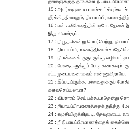
தங்களுக்குத் தாங்களே நியாயப்பிரமாணம
15 : அவர்களுடைய மனச்சாட்சியும்கூடச
தீர்க்கிறதினாலும், நியாயப்பிரமாணத்தி
16 : என் சுவிசேஷத்தின்படியே, தேவன்
இது விளங்கும்.
17 : நீ யூதனென்று பெயர்பெற்று, நியாய
18 : நியாயப்பிரமாணத்தினால் உபதேசி
19 : நீ உன்னைக் குருடருக்கு வழிகாட்ட
20 : பேதைகளுக்குப் போதகனாகவும், கு
சட்டமுடையவனாகவும் எண்ணுகிறாயே.
21 : இப்படியிருக்க, மற்றவனுக்குப் ப
களவுசெய்யலாமா?
22 : விபசாரம் செய்யக்கூடாதென்று ச
23 : நியாயப்பிரமாணத்தைக்குறித்து 
24 : எழுதியிருக்கிறபடி, தேவனுடைய நா
25 : நீ நியாயப்பிரமாணத்தைக் கைக்கொ