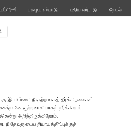
ியீட்டு
பழைய ஏற்பாடு
புதிய ஏற்பாடு
தேடல்
கு இடமில்லை; நீ குற்றமாகத் தீர்க்கிறவைகள்
ைத்தானே குற்றவாளியாகத் தீர்க்கிறாய்.
றதென்று அறிந்திருக்கிறோம்.
நீ தேவனுடைய நியாயத்தீர்ப்புக்குத்