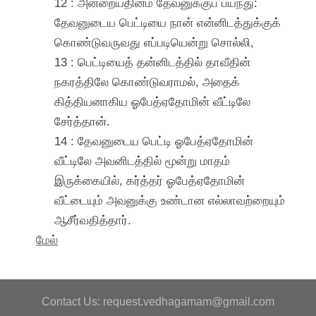
12 : அன்றையதினம் தேவனுக்குப் பயந்து:
தேவனுடைய பெட்டியை நான் என்னிடத்துக்குக்
கொண்டுவருவது எப்படியென்று சொல்லி,
13 : பெட்டியைத் தன்னிடத்தில் தாவீதின்
நகரத்திலே கொண்டுவராமல், அதைக்
கித்தியனாகிய ஓபேத்ஏதோமின் வீட்டிலே
சேர்த்தான்.
14 : தேவனுடைய பெட்டி ஓபேத்ஏதோமின்
வீட்டிலே அவனிடத்தில் மூன்று மாதம்
இருக்கையில், கர்த்தர் ஓபேத்ஏதோமின்
வீட்டையும் அவனுக்கு உண்டான எல்லாவற்றையும்
ஆசீர்வதித்தார்.
மேல்
Contact Us: request.vedhagamam@gmail.com