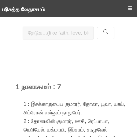
☰
பரிசுத்த வேதாகமம்
1 நாளாகமம் : 7
1 : இசக்காருடைய குமாரர், தோலா, பூவா, யசுப்,
சிம்ரோன் என்னும் நாலுபேர்.
2 : தோலாவின் குமாரர், ஊசி, ரெப்பாயா,
யெரியேல், யக்மாயி, இப்சாம், சாமுவேல்