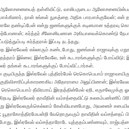
்ன ஆலோசனையைத் தள்ளிவிட்டு, வாலிபருடைய ஆலோசனையின்பட
ாரமாக்கினார், நான் உங்கள் நுகத்தை அதிக பாரமாக்குவேன்; என்
னாலே தண்டிப்பேன் என்று ஜனங்களுக்குக் கடினமான உத்தரவு கொ
மற்போனான்; கர்த்தர் சீலோனியனான அகியாவைக்கொண்டு நேபா
த்தும்படி கர்த்தரால் இப்படி நடந்தது.
ை இஸ்ரவேலர் எல்லாரும் கண்டபோது, ஜனங்கள் ராஜாவுக்கு மறுஉ
சுதந்தரம் இல்லை; இஸ்ரவேலே, உன் கூடாரங்களுக்குப் போய்விடு;
ர் தங்கள் கூடாரங்களுக்குப் போய்விட்டார்கள்.
குடியிருந்த இஸ்ரவேல் புத்திரர்மேல் ரெகொபெயாம் ராஜாவாயிரு
குதிவிசாரிப்புக்காரனாகிய அதோராமை அனுப்பினான்; இஸ்ரவேலர
ரெகொபெயாம் தீவிரமாய் இரதத்தின்மேல் ஏறி, எருசலேமுக்கு ஓ
கிறபடி இஸ்ரவேலர் தாவீதின் வம்சத்தைவிட்டு கலகம்பண்ணிப் பிரி
ன்று இஸ்ரவேலருக்கெல்லாம் கேள்வியானபோது, அவனைச் சபையி
; யூதாகோத்திரமேயன்றி வேறொருவரும் தாவீதின் வம்சத்தைப் பி
தபோது, இஸ்ரவேல் வம்சத்தாரோடே யுத்ததம்பண்ணவும், ராஜ்ய