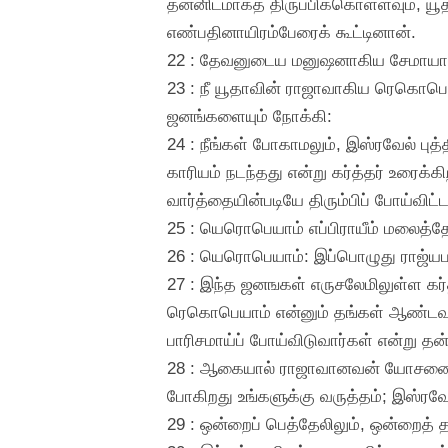
தன்னிடமாகத் திருப்பிக்கொள்ளவும், யூ
எண்பதினாயிரம்பேரைக் கூட்டினான்.
22 : தேவனுடைய மனுஷனாகிய சேமாயாவ
23 : நீ யூதாவின் ராஜாவாகிய ரெகொபெ
ஜனங்களையும் நோக்கி:
24 : நீங்கள் போகாமலும், இஸ்ரவேல் புத
காரியம் நடந்தது என்று கர்த்தர் உரைக்
வார்த்தையின்படியே திரும்பிப் போய்விட்ட
25 : யெரொபெயாம் எப்பிராயீம் மலைத்தே
26 : யெரொபெயாம்: இப்பொழுது ராஜ்யபாரம
27 : இந்த ஜனஙகள் எருசலேமிலுள்ள கர
ரெகொபெயாம் என்னும் தங்கள் ஆண்டவன
பாரிசமாய்ப் போய்விடுவார்கள் என்று தன
28 : ஆகையால் ராஜாவானவன் யோசனைபண்ண
போகிறது உங்களுக்கு வருத்தம்; இஸ்ரவ
29 : ஒன்றைப் பெத்தேலிலும், ஒன்றைத் 