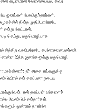
ுமத்தின கடினமான வேலையையும், அவர்
டியே ஜனங்கள் போயிருந்தார்கள்.
முகத்தில் நின்ற முதியோரோடே
 என்று கேட்டான்.
ற்படி செய்து, மறுமொழியாக
தில் நிற்கிற வாலிபரோடே ஆலோசனைபண்ணி,
ல் சொன்ன இந்த ஜனங்களுக்கு மறுமொழி
மாக்கினார்; நீர் அதை எங்களுக்கு
சுண்டுவிரல் என் தகப்பனாருடைய
மாக்குவேன், என் தகப்பன் உங்களைச்
ல்ல வேண்டும் என்றார்கள்.
ங்களும் மூன்றாம் நாளிலே