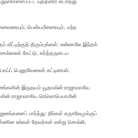
ுகொள்ளப்பட்ட யுத்தவீரர் லட்சத்து
ைவரையும், பென்யமீனரையும், மற்ற
வீட்டிற்குத் திரும்புங்கள்; என்னாலே இந்தக்
 சொல்லைக் கேட்டு, கர்த்தருடைய
 போய்ப் பெனூவேலைக் கட்டினான்.
னங்களின் இருதயம் யூதாவின் ராஜாவாகிய
தாவின் ராஜாவாகிய ரெகொபெயாமின்
களைப் பார்த்து: நீங்கள் எருசலேமுக்குப்
்ணின உங்கள் தேவர்கள் என்று சொல்லி,