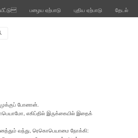
ியீட்டு
பழைய ஏற்பாடு
புதிய ஏற்பாடு
தேடல்
ேமுக்குப் போனான்.
ரொபெயாமோ, எகிப்தில் இருக்கையில் இதைக்
னைத்தும் வந்து, ரெகொபெயாமை நோக்கி: