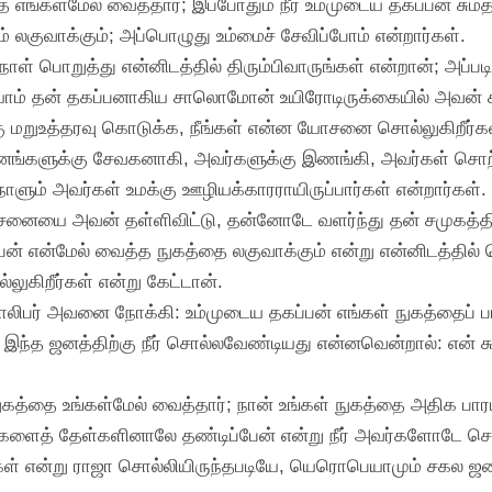
ை எங்கள்மேல் வைத்தார்; இப்போதும் நீர் உம்முடைய தகப்பன் ச
 லகுவாக்கும்; அப்பொழுது உம்மைச் சேவிப்போம் என்றார்கள்.
ுநாள் பொறுத்து என்னிடத்தில் திரும்பிவாருங்கள் என்றான்; அப்ப
ம் தன் தகப்பனாகிய சாலொமோன் உயிரோடிருக்கையில் அவன் ச
ுஉத்தரவு கொடுக்க, நீங்கள் என்ன யோசனை சொல்லுகிறீர்கள்
த ஜனங்களுக்கு சேவகனாகி, அவர்களுக்கு இணங்கி, அவர்கள் சொ
ாளும் அவர்கள் உமக்கு ஊழியக்காரராயிருப்பார்கள் என்றார்கள்.
சனையை அவன் தள்ளிவிட்டு, தன்னோடே வளர்ந்து தன் சமுகத்
பன் என்மேல் வைத்த நுகத்தை லகுவாக்கும் என்று என்னிடத்தி
கிறீர்கள் என்று கேட்டான்.
பர் அவனை நோக்கி: உம்முடைய தகப்பன் எங்கள் நுகத்தைப் பார
ன இந்த ஜனத்திற்கு நீர் சொல்லவேண்டியது என்னவென்றால்: என் 
ுகத்தை உங்கள்மேல் வைத்தார்; நான் உங்கள் நுகத்தை அதிக பார
ங்களைத் தேள்களினாலே தண்டிப்பேன் என்று நீர் அவர்களோடே சொ
ங்கள் என்று ராஜா சொல்லியிருந்தபடியே, யெரொபெயாமும் சகல ஜன