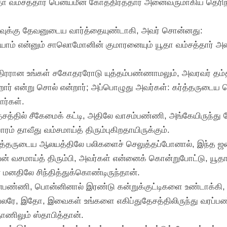
தா வம்சத்தார் பென்யமீன் கோத்திரத்தார் அனைவருமாகிய தெரிந்த
ுக்கு தேவனுடைய வார்த்தையுண்டாகி, அவர் சொன்னது:
யாம் என்னும் சாலொமோனின் குமாரனையும் யூதா வம்சத்தார் அன
்திரரான உங்கள் சகோதரரோடு யுத்தம்பண்ணாமலும், அவரவர் தம்தம் 
கிறார் என்று சொல் என்றார்; அப்பொழுது அவர்கள்: கர்த்தருடைய
ார்கள்.
சத்தில் சீகேமைக் கட்டி, அதிலே வாசம்பண்ணி, அங்கேயிருந்து
் தாவீது வம்சமாய்த் திரும்புகிறதாயிருக்கும்.
்த்தருடைய ஆலயத்திலே பலிகளைச் செலுத்தப்போனால், இந்த ஜ
் வசமாய்த் திரும்பி, அவர்கள் என்னைக் கொன்றுபோட்டு, யூ
் மனதிலே சிந்தித்துக்கொண்டிருந்தான்.
ி, பொன்னினால் இரண்டு கன்றுக்குட்டிகளை உண்டாக்கி, ஜனங்
ேலரே, இதோ, இவைகள் உங்களை எகிப்துதேசத்திலிருந்து வரப்பண
தாணிலும் ஸ்தாபித்தான்.