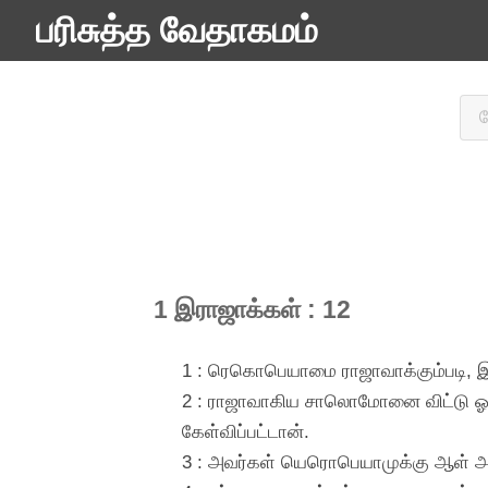
பரிசுத்த வேதாகமம்
1 இராஜாக்கள் : 12
1 : ரெகொபெயாமை ராஜாவாக்கும்படி, இஸ்
2 : ராஜாவாகிய சாலொமோனை விட்டு ஓடி
கேள்விப்பட்டான்.
3 : அவர்கள் யெரொபெயாமுக்கு ஆள் அ