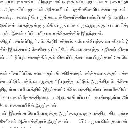
ாரரின் தலைவனாயிருந்தான்; நாத்தானின் குமாரன் சாபூத் ராஜாவ
், அப்தாவின் குமாரன் அதோனீராம் பகுதி விசாரிப்புக்காரனுமாய்
 வேண்டிய உணவுப்பொருள்களைச் சேகரிக்கிற பன்னிரண்டு மணி
; அவர்கள் மாதத்துக்கு ஒவ்வொருவராக வருஷமுழுவதும் பராமரித்த
ன், இவன் எப்பிராயீம் மலைத்தேசத்தில் இருந்தான்.
்சிலும், சால்பீமிலும், பெத்ஷிமேசிலும், ஏலோன்பெத்தானானிலும் 
ில் இருந்தான்; சோகோவும் எப்பேர் சீமையனைத்தும் இவன் விசாரிப
் நாட்டுப்புறமனைத்திற்கும் விசாரிப்புக்காரனாயிருந்தான்; 
 விசாரிப்பில், தானாகும், மெகிதோவும், சர்த்தனாவுக்குப் பக்க
ட்டும் யக்மெயாமுக்கு அப்புறத்து மட்டும் இருக்கிற பெத்செ
்திலுள்ள ராமோத்தில் இருந்தான்; கீலேயாத்திலுள்ள மனாசேயின்
்ள பாசான்தேசத்தினுடைய அறுபது பெரிய பட்டணங்களுள்ள அர்கோப
வன் மக்னாயீமில் இருந்தான்.
ந்தான்; இவன் சாலொமோனுக்கு இருந்த ஒரு குமாரத்தியாகிய ப
ேரிலும் ஆலோத்திலும் இருந்தான்.
17 : பருவாவின் குமாரன