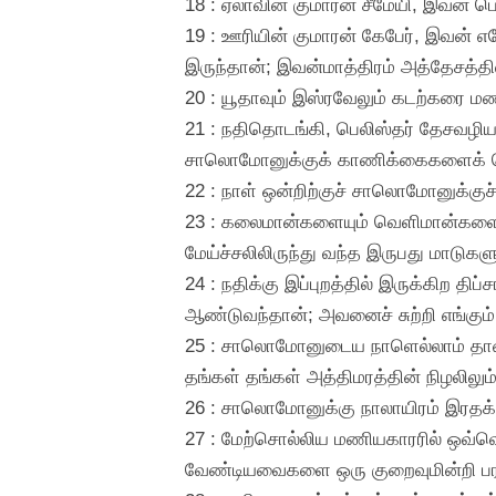
18 : ஏலாவின் குமாரன் சீமேயி, இவன் பெ
19 : ஊரியின் குமாரன் கேபேர், இவன் 
இருந்தான்; இவன்மாத்திரம் அத்தேசத்தி
20 : யூதாவும் இஸ்ரவேலும் கடற்கரை மணல
21 : நதிதொடங்கி, பெலிஸ்தர் தேசவழி
சாலொமோனுக்குக் காணிக்கைகளைக் கொண
22 : நாள் ஒன்றிற்குச் சாலொமோனுக்குச் ச
23 : கலைமான்களையும் வெளிமான்களைய
மேய்ச்சலிலிருந்து வந்த இருபது மாடுகள
24 : நதிக்கு இப்புறத்தில் இருக்கிற 
ஆண்டுவந்தான்; அவனைச் சுற்றி எங்கும
25 : சாலொமோனுடைய நாளெல்லாம் தாண் து
தங்கள் தங்கள் அத்திமரத்தின் நிழலிலும் 
26 : சாலொமோனுக்கு நாலாயிரம் இரதக் க
27 : மேற்சொல்லிய மணியகாரரில் ஒவ்வொ
வேண்டியவைகளை ஒரு குறைவுமின்றி பரா