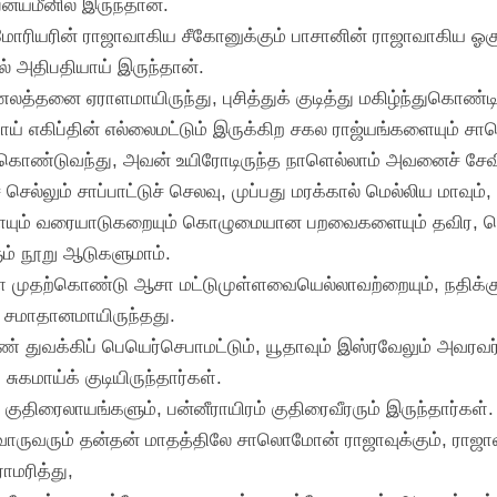
ன்யமீனில் இருந்தான்.
எமோரியரின் ராஜாவாகிய சீகோனுக்கும் பாசானின் ராஜாவாகிய ஓகு
ல் அதிபதியாய் இருந்தான்.
த்தனை ஏராளமாயிருந்து, புசித்துக் குடித்து மகிழ்ந்துகொண்டிர
யாய் எகிப்தின் எல்லைமட்டும் இருக்கிற சகல ராஜ்யங்களையும்
்டுவந்து, அவன் உயிரோடிருந்த நாளெல்லாம் அவனைச் சேவித
ெல்லும் சாப்பாட்டுச் செலவு, முப்பது மரக்கால் மெல்லிய மாவும்,
ும் வரையாடுகறையும் கொழுமையான பறவைகளையும் தவிர, கொழு
ும் நூறு ஆடுகளுமாம்.
திப்சா முதற்கொண்டு ஆசா மட்டுமுள்ளவையெல்லாவற்றையும், நதிக்
் சமாதானமாயிருந்தது.
வக்கிப் பெயெர்செபாமட்டும், யூதாவும் இஸ்ரவேலும் அவரவர் தங
சுகமாய்க் குடியிருந்தார்கள்.
ுதிரைலாயங்களும், பன்னீராயிரம் குதிரைவீரரும் இருந்தார்கள்.
ருவரும் தன்தன் மாதத்திலே சாலொமோன் ராஜாவுக்கும், ராஜாவின
மரித்து,