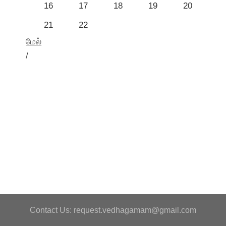
16
17
18
19
20
21
22
மேல்
/
Contact Us: request.vedhagamam@gmail.com