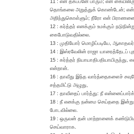
11 : என் தகப்பனே பாரும்; என் கையில
தொங்கலை அறுத்துக் கொண்டேன்; என் கை
அறிந்துகொள்ளும்; நீரோ என் பிராணனை
12 : கர்த்தர் எனக்கும் உமக்கும் நடுநின
கைபோடுவதில்லை.
13 : முதியோர் மொழிப்படியே, ஆகாதவர
14 : இஸ்ரவேலின் ராஜா யாரைத்தேடப் புற
15 : கர்த்தர் நியாயாதிபதியாயிருந்து, 
என்றான்.
16 : தாவீது இந்த வார்த்தைகளைச் சவுல
சத்தமிட்டு அழுது,
17 : தாவீதைப் பார்த்து: நீ என்னைப்பார
18 : நீ எனக்கு நன்மை செய்ததை இன்று 
போடவில்லை.
19 : ஒருவன் தன் மாற்றானைக் கண்டுபி
செய்வாராக.