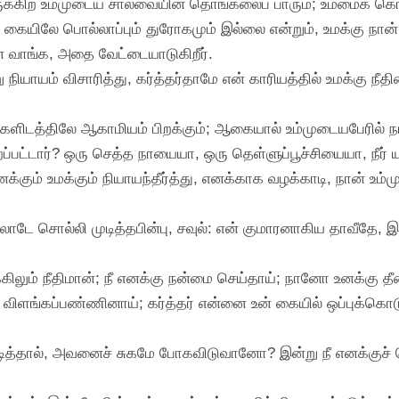
ிருக்கிற உம்முடைய சால்வையின் தொங்கலைப் பாரும்; உம்மைக் 
யிலே பொல்லாப்பும் துரோகமும் இல்லை என்றும், உமக்கு நான் க
 வாங்க, அதை வேட்டையாடுகிறீர்.
்று நியாயம் விசாரித்து, கர்த்தர்தாமே என் காரியத்தில் உமக்கு நீ
்களிடத்திலே ஆகாமியம் பிறக்கும்; ஆகையால் உம்முடையபேரில்
ப்பட்டார்? ஒரு செத்த நாயையா, ஒரு தெள்ளுப்பூச்சியையா, நீர் 
எனக்கும் உமக்கும் நியாயந்தீர்த்து, எனக்காக வழக்காடி, நான் உ
ோடே சொல்லி முடித்தபின்பு, சவுல்: என் குமாரனாகிய தாவீதே,
்க்கிலும் நீதிமான்; நீ எனக்கு நன்மை செய்தாய்; நானோ உனக்கு 
விளங்கப்பண்ணினாய்; கர்த்தர் என்னை உன் கையில் ஒப்புக்கொடு
டித்தால், அவனைச் சுகமே போகவிடுவானோ? இன்று நீ எனக்குச் 