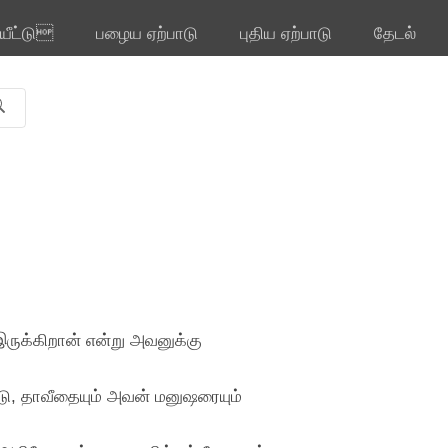
ியீட்டு
பழைய ஏற்பாடு
புதிய ஏற்பாடு
தேடல்
இருக்கிறான் என்று அவனுக்கு
டு, தாவீதையும் அவன் மனுஷரையும்