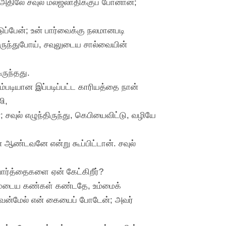
 அதிலே சவுல் மலஜலாதிக்குப் போனான்;
ப்பேன்; உன் பார்வைக்கு நலமானபடி
ருந்துபோய், சவுலுடைய சால்வையின்
ருந்தது.
படியான இப்படிப்பட்ட காரியத்தை நான்
ி,
வுல் எழுந்திருந்து, கெபியைவிட்டு, வழியே
என் ஆண்டவனே என்று கூப்பிட்டான். சவுல்
வார்த்தைகளை ஏன் கேட்கிறீர்?
ம்முடைய கண்கள் கண்டதே, உம்மைக்
டவன்மேல் என் கையைப் போடேன்; அவர்