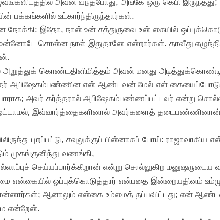
ுவங்களிடத்தில் அவன் வந்தபோது, அங்கே ஒரு கெபி இருந்தது;
் பக்கங்களில் உட்கார்ந்திருந்தார்கள்.
 நோக்கி: இதோ, நான் உன் சத்துருவை உன் கையில் ஒப்புக்கொடு
் உன்னோடே சொன்ன நாள் இதுதானே என்றார்கள். தாவீது எழுந்தி
ன்.
ை அறுத்துக் கொண்டதினிமித்தம் அவன் மனது அடித்துக்கொண்டி
்த்தர் அபிஷேகம்பண்ணின என் ஆண்டவன் மேல் என் கையைப்போடும்
ப்பாராக; அவர் கர்த்தரால் அபிஷேகம்பண்ணப்பட்டவர் என்று சொல்ல
ப ஒட்டாமல், இவ்வார்த்தைகளினால் அவர்களைத் தடைபண்ணினான்; ச
ிலிருந்து புறப்பட்டு, சவுலுக்குப் பின்னாகப் போய்: ராஜாவாகிய 
டும் முகங்குனிந்து வணங்கி,
ல்லாப்புச் செய்யப்பார்க்கிறான் என்று சொல்லுகிற மனுஷருடைய 
உம்மை என்கையில் ஒப்புக்கொடுத்தார் என்பதை இன்றையதினம் உ
ன்னார்கள்; ஆனாலும் என்கை உம்மைத் தப்பவிட்டது; என் ஆண்
ே என்றேன்.