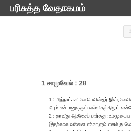
பரிசுத்த வேதாகமம்
1 சாமுவேல் : 28
1 : அந்நாட்களிலே பெலிஸ்தர் இஸ்ரவேல
நீயும் உன் மனுஷரும் எவ்விதத்திலும் எ
2 : தாவீது ஆகீசைப் பார்த்து: உம்முட
இதற்காக உன்னை எந்நாளும் எனக்கு ம