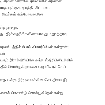
்டாடி, அவன் ஊராகிய ராமாவிலே அவனை
தபடிக்குத் துரத்தி விட்டான்.
ன்; அவர்கள் கில்போவாவிலே
டிருந்தது.
து, தீர்க்கதரிசிகளினாலாவது மறுஉத்தரவு
அவளிடத்தில் போய் விசாரிப்பேன் என்றான்;
கள்.
ம் இராத்திரியிலே அந்த ஸ்திரீயினிடத்தில்
த்தில் சொல்லுகிறவனை எழும்பிவரச் செய்
ாதபடிக்கு நிர்மூலமாக்கின செய்தியை நீர்
 ஜீவனைக் கொண்டு சொல்லுகிறேன் என்று