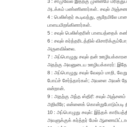
3 : சாமுவேல் இதற்கு முன்னமே மரித்
அடக்கம் பண்ணினார்கள். சவுல் அஞ்சனம் 
4 : பெலிஸ்தர் கூடிவந்து, சூநேமிலே பா
பாளயமிறங்கினார்கள்.
5 : சவுல் பெலிஸ்தரின் பாளயத்தைக் க
6 : சவுல் கர்த்தரிடத்தில் விசாரிக்கு
அருளவில்லை.
7 : அப்பொழுது சவுல் தன் ஊழியக்காரரை
அதற்கு அவனுடைய ஊழியக்காரர்: இதோ, எ
8 : அப்பொழுது சவுல் வேஷம் மாறி, வே
போய்ச் சேர்ந்தார்கள்; அவளை அவன் நோக
என்றான்.
9 : அதற்கு அந்த ஸ்திரீ: சவுல் அஞ்சனம்
அறிவீரே; என்னைக் கொன்றுபோடும்படி ந
10 : அப்பொழுது சவுல்: இந்தக் காரிய
அவளுக்குக் கர்த்தர் மேல் ஆணையிட்டா