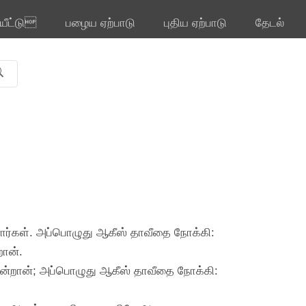
ியீட்டு
பழைய ஏற்பாடு
புதிய ஏற்பாடு
தேடல்
னார்கள். அப்பொழுது ஆகீஸ் தாவீதை நோக்கி:
றான்.
் என்றான்; அப்பொழுது ஆகீஸ் தாவீதை நோக்கி: