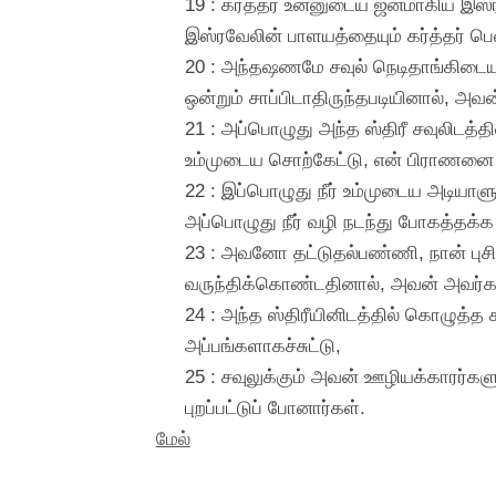
19 : கர்த்தர் உன்னுடைய ஜனமாகிய இஸ்ரவே
இஸ்ரவேலின் பாளயத்தையும் கர்த்தர் பெல
20 : அந்தஷணமே சவுல் நெடிதாங்கிடையாய
ஒன்றும் சாப்பிடாதிருந்தபடியினால், அவ
21 : அப்பொழுது அந்த ஸ்திரீ சவுலிடத
உம்முடைய சொற்கேட்டு, என் பிராணனை என
22 : இப்பொழுது நீர் உம்முடைய அடியாள
அப்பொழுது நீர் வழி நடந்து போகத்தக்க 
23 : அவனோ தட்டுதல்பண்ணி, நான் புசி
வருந்திக்கொண்டதினால், அவன் அவர்கள் ச
24 : அந்த ஸ்திரீயினிடத்தில் கொழுத்த கன
அப்பங்களாகச்சுட்டு,
25 : சவுலுக்கும் அவன் ஊழியக்காரர்களு
புறப்பட்டுப் போனார்கள்.
மேல்