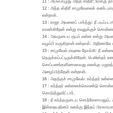
11 : அப்பொழுது அந்த ஸ்திரீ: உமக்கு
12 : அந்த ஸ்திரீ சாமுவேலைக் கண்டமாத்
என்றாள்.
13 : ராஜா அவளைப் பார்த்து: நீ பயப்படா
காண்கிறேன் என்று சவுலுக்குச் சொன்ன
14 : அவருடைய ரூபம் என்ன என்று அவள
எழும்பி வருகிறான் என்றாள்; அதினாலே
15 : சாமுவேல் சவுலை நோக்கி: நீ என்ன
நெருக்கப்பட்டிருக்கிறேன்; பெலிஸ்தர் 
சொப்பனங்களினாலாவது எனக்கு மறுஉத்தர
அழைப்பித்தேன் என்றான்.
16 : அதற்குச் சாமுவேல்: கர்த்தர் உன்ன
17 : கர்த்தர் என்னைக்கொண்டு சொன்னப
கொடுத்துவிட்டார்.
18 : நீ கர்த்தருடைய சொற்கேளாமலும், 
இன்றையதினம் உனக்கு இந்தப் பிரகாரமாக