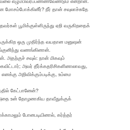
ுவேலை எழும்பிவரப்பண்ணவேண்டும் என்றான்.
ை மோசம்போக்கினீர்? நீர் தான் சவுலாச்சுதே
ேவர்கள் பூமிக்குள்ளிருந்து ஏறி வருகிறதைக்
ருக்கிற ஒரு முதிர்ந்த வயதான மனுஷன்
ங்குனிந்து வணங்கினான்.
 அதற்குச் சவுல்: நான் மிகவும்
ைவிட்டார்; அவர் தீர்க்கதரிசிகளினாலாவது,
க்கு அறிவிக்கும்படிக்கு, உம்மை
த்தில் கேட்பானேன்?
, அதை உன் தோழனாகிய தாவீதுக்குக்
க்காமலும் போனபடியினால், கர்த்தர்