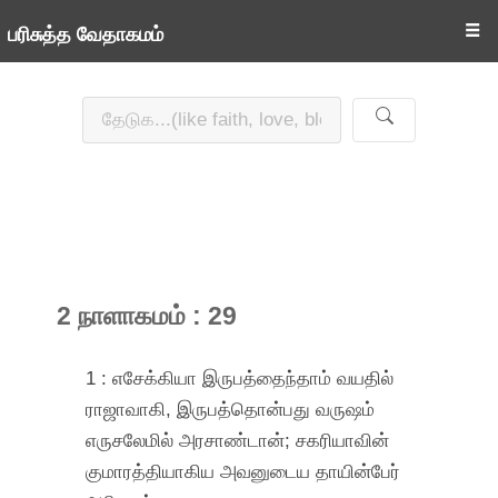
☰
பரிசுத்த வேதாகமம்
2 நாளாகமம் : 29
1 : எசேக்கியா இருபத்தைந்தாம் வயதில்
ராஜாவாகி, இருபத்தொன்பது வருஷம்
எருசலேமில் அரசாண்டான்; சகரியாவின்
குமாரத்தியாகிய அவனுடைய தாயின்பேர்