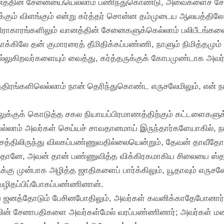
ானத்தின் சேனையையெல்லாம் பணிந்துகொண்டு, அவைகளைச் சேவ
்கும் விளங்கும் என்று கர்த்தர் சொன்ன தம்முடைய ஆலயத்திலே 
ிராகாரங்களிலும் வானத்தின் சேனைகளுக்கெல்லாம் பலிபீடங்களை
்கிலே தன் குமாரரைத் தீமிதிக்கப்பண்ணி, நாளும் நிமித்தமும் ப
்லுகிறவர்களையும் வைத்து, கர்த்தருக்குக் கோபமுண்டாக அவர்
்திரங்களிலெல்லாம் நான் தெரிந்துகொண்ட எருசலேமிலும், என் 
்குக் கொடுத்த சகல நியாயப்பிரமாணத்திற்கும் கட்டளைகளுக்க
்லாம் அவர்கள் செய்யச் சாவதானமாய் இருந்தார்களேயாகில், 
தேசத்திலிருந்து விலகப்பண்ணுவதில்லையென்றும், தேவன் தா
தானே, அவன் தான் பண்ணுவித்த விக்கிரகமாகிய சிலையை ஸ்தா
ருக்கு முன்பாக அழித்த ஜாதிகளைப் பார்க்கிலும், யூதாவும் எருசலே
ழிதப்பிப்போகப்பண்ணினான்.
ய ஜனத்தோடும் பேசினபோதிலும், அவர்கள் கவனிக்காதேபோனார்
ாவின் சேனாபதிகளை அவர்கள்மேல் வரப்பண்ணினார்; அவர்கள் மனா