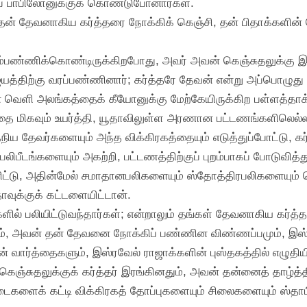
ப் பாபிலோனுக்குக் கொண்டுபோனார்கள்.
் தன் தேவனாகிய கர்த்தரை நோக்கிக் கெஞ்சி, தன் பிதாக்களின்
்பண்ணிக்கொண்டிருக்கிறபோது, அவர் அவன் கெஞ்சுதலுக்கு இ
்யத்திற்கு வரப்பண்ணினார்; கர்த்தரே தேவன் என்று அப்பொழுது
் வெளி அலங்கத்தைக் கீயோனுக்கு மேற்கேயிருக்கிற பள்ளத்தாக்க
அதை மிகவும் உயர்த்தி, யூதாவிலுள்ள அரணான பட்டணங்களிலெ
்நிய தேவர்களையும் அந்த விக்கிரகத்தையும் எடுத்துப்போட்டு
 பலிபீடங்களையும் அகற்றி, பட்டணத்திற்குப் புறம்பாகப் போடுவித்த
பனிட்டு, அதின்மேல் சமாதானபலிகளையும் ஸ்தோத்திரபலிகளையும்
ாவுக்குக் கட்டளையிட்டான்.
ில் பலியிட்டுவந்தார்கள்; என்றாலும் தங்கள் தேவனாகிய கர்த்தர
ும், அவன் தன் தேவனை நோக்கிப் பண்ணின விண்ணப்பமும், இஸ்ர
வார்த்தைகளும், இஸ்ரவேல் ராஜாக்களின் புஸ்தகத்தில் எழுதியி
ெஞ்சுதலுக்குக் கர்த்தர் இரங்கினதும், அவன் தன்னைத் தாழ
ைகளைக் கட்டி விக்கிரகத் தோப்புகளையும் சிலைகளையும் ஸ்தாபி