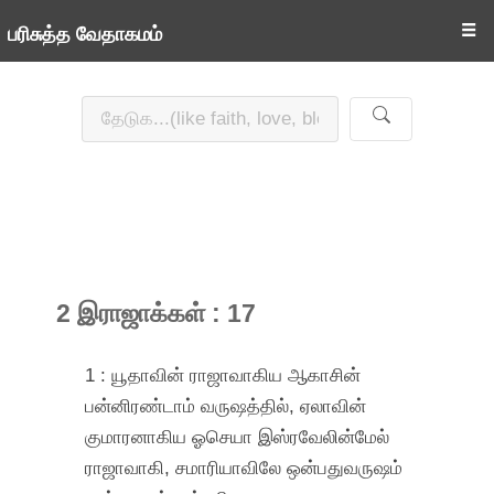
☰
பரிசுத்த வேதாகமம்
2 இராஜாக்கள் : 17
1 : யூதாவின் ராஜாவாகிய ஆகாசின்
பன்னிரண்டாம் வருஷத்தில், ஏலாவின்
குமாரனாகிய ஓசெயா இஸ்ரவேலின்மேல்
ராஜாவாகி, சமாரியாவிலே ஒன்பதுவருஷம்