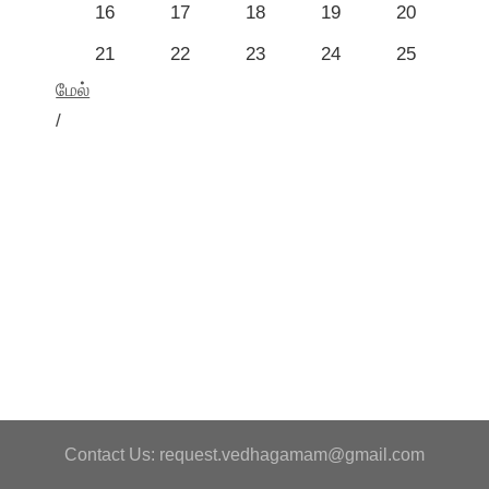
16
17
18
19
20
21
22
23
24
25
மேல்
/
Contact Us: request.vedhagamam@gmail.com