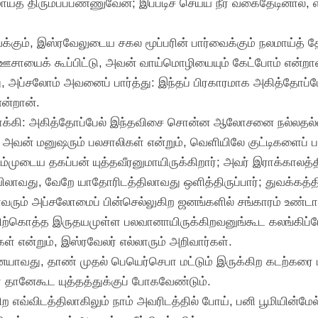
த் திரும்பப்பண்ணுவேன்; இப்படிச் செய்ய நீர் வகைதேடினால், எல
க்கும், இஸ்ரவேலுடைய சகல மூப்பரின் பார்வைக்கும் நலமாய்த் 
ஊசாயைக் கூப்பிட்டு, அவன் வாய்மொழியையும் கேட்போம் என்றான
, அப்சலோம் அவனைப் பார்த்து: இந்தப் பிரகாரமாக அகித்தோப்
ன்றான்.
க்கி: அகித்தோப்பேல் இந்தவிசை சொன்ன ஆலோசனை நல்லதல்ல
ம் அவன் மனுஷரும் பலசாலிகள் என்றும், வெளியிலே குட்டிகளைப
; உம்முடைய தகப்பன் யுத்தவீரனுமாயிருக்கிறார்; அவர் இராக்கால
லாவது, வேறே யாதோரிடத்திலாவது ஒளித்திருப்பார்; துவக்கத்த
ரும் அப்சலோமைப் பின்செல்லுகிற ஜனங்களில் சங்காரம் உண்டாயி
்திற்கொத்த இருதயமுள்ள பலவானாயிருக்கிறவனுங்கூட கலங்கிப்
் என்றும், இஸ்ரவேலர் எல்லாரும் அறிவார்கள்.
யாவது, தாண் முதல் பெயெர்செபா மட்டும் இருக்கிற கடற்கர
நீர் தானேகூட யுத்தத்துக்குப் போகவேண்டும்.
ற எவ்விடத்திலாகிலும் நாம் அவரிடத்தில் போய், பனி பூமியின்ம