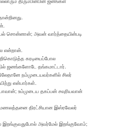
்லாரும் திரும்பினபின் ஜனங்கள்
தோன்றினது.
்.
பேல் சொன்னான்; அவன் வார்த்தையின்படி
 என்றான்.
் பறிகொடுத்த கரடியைப்போல
த்தில் ஜனங்களோடே தங்கமாட்டார்.
ிலேதானே நம்முடையவர்களில் சிலர்
ற்று என்பார்கள்.
போவான்; உம்முடைய தகப்பன் சவுரியவான்
ை மணலத்தனை திரட்சியான இஸ்ரவேலர்
ேல் இறங்குவதுபோல் அவர்மேல் இறங்குவோம்;