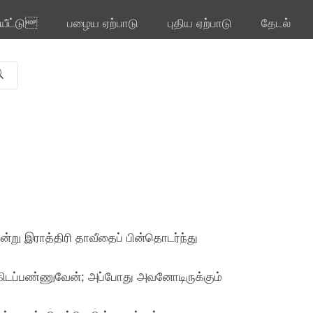
ியீட்டு
பழைய ஏற்பாடு
புதிய ஏற்பாடு
தேடல்
ன்று இராத்திரி தாவீதைப் பின்தொடர்ந்து
்கிடப்பண்ணுவேன்; அப்போது அவனோடிருக்கும்