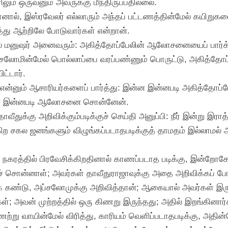
ும் ஒருவனும் அவருக்கு மீந்திருப்பதில்லை.
யானால், இஸ்ரவேலர் எல்லாரும் அந்தப் பட்டணத்தின்மேல் கயிறுக
து ஆற்றிலே போடுவார்கள் என்றான்.
ேல் மனுஷர் அனைவரும்: அகித்தோப்பேலின் ஆலோசனையைப் பார
ர் அப்சலோமின்மேல் பொல்லாப்பை வரப்பண்ணும் பொருட்டு, அகித
ட்டார்.
 என்னும் ஆசாரியர்களைப் பார்த்து: இன்ன இன்னபடி அகித்தோப்பே
 இன்னபடி ஆலோசனை சொன்னேன்.
 தாவீதுக்கு அறிவிக்கும்படிக்குச் செய்தி அனுப்பி: நீர் இன்று இ
ிற சகல ஜனங்களும் விழுங்கப்படாதபடிக்குத் தாமதம் இல்லாமல் 
் நகரத்தில் பிரவேசிக்கிறதினால் காணப்படாத படிக்கு, இன்றோக
 சொன்னாள்; அவர்கள் தாவீதுராஜாவுக்கு அதை அறிவிக்கப் போ
கண்டு, அப்சலோமுக்கு அறிவித்தான்; ஆகையால் அவர்கள் இருவரும
்கள்; அவன் முற்றத்தில் ஒரு கிணறு இருந்தது; அதில் இறங்கினார்
ிணற்று வாயின்மேல் விரித்து, காரியம் வெளிப்படாதபடிக்கு, அதின