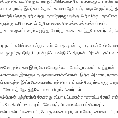
ிடத்தில் வீட்டுக்குள் வந்து: அகிமாசும் யோனத்தானும் எங்கே என
கள் என்றாள்; இவர்கள் தேடிக் காணாதேபோய், எருசலேமுக்குத் தி
ணற்றிலிருந்து ஏறிவந்து, தாவீதுராஜாவுக்கு அறிவித்து, தாவீதை 
ங்களுக்கு விரோதமாய் ஆலோசனை சொன்னான் என்றார்கள்.
்த சகல ஜனங்களும் எழுந்து யோர்தானைக் கடந்துபோனார்கள்; 
டி நடக்கவில்லை என்று கண்டபோது, தன் கழுதையின்மேல் சேணம்
யங்களை ஒழுங்குபடுத்தி, நான்றுகொண்டு செத்தான்; அவன் தகப்ப
; அப்சலோமும் சகல இஸ்ரவேலரோடுங்கூட யோர்தானைக் கடந்தான்.
 அமாசாவை இராணுவத் தலைவனாக்கினான்; இந்த அமாசா, நாகாசின
் படைத்த இஸ்ரவேலனாகிய எத்திரா என்னும் பேருள்ள ஒரு மனு
 கீலேயாத் தேசத்திலே பாளயமிறங்கினார்கள்.
 அம்மோன் புத்திரரின் தேசத்து ரப்பா பட்டணத்தானாகிய சோபி என
, ரோகிலிம் ஊரானும் கீலேயாத்தியனுமாகிய பர்சிலாவும்,
மண்பாண்டங்களையும், கோதுமையையும், வாற்கோதுமையையும், மாவ