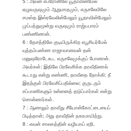
5 : அவன் எப்ரோனிலே யூதாவின்மேல்
ஏழுவருஷமும் ஆறுமாதமும், எருசலேமிலே
சமஸ்த இஸ்ரவேலின்மேலும் யூதாவின்மேலும்
முப்பத்துமூன்று வருஷமும் ராஜ்யபாரம்
பண்ணினான்.
6 : தேசத்திலே குடியிருக்கிற எபூசியர்மேல்
யுத்தம்பண்ண ராஜாவானவன் தன்
மனுஷரோடேகூட எருசலேமுக்குப் போனான்.
அவர்கள்: இதிலே பிரவேசிக்க தாவீதினால்
கூடாது என்று எண்ணி, தாவீதை நோக்கி: நீ
இதற்குள் பிரவேசிப்பதில்லை; குருடரும்
சப்பாணிகளும் உன்னைத் தடுப்பார்கள் என்று
சொன்னார்கள்.
7 : ஆனாலும் தாவீது சீயோன்கோட்டையைப்
பிடித்தான்; அது தாவீதின் நகரமாயிற்று.
8 : எவன் சாலகத்தின் வழியாய் ஏறி,