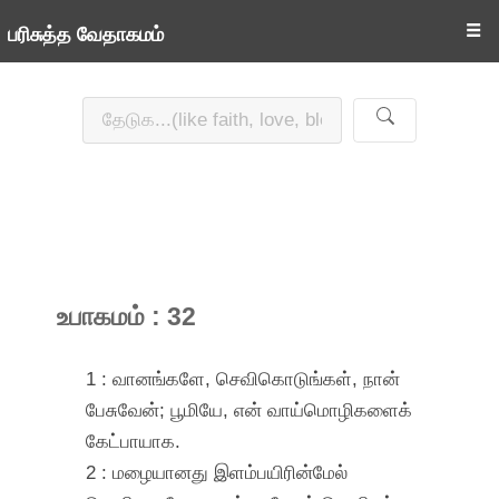
☰
பரிசுத்த வேதாகமம்
உபாகமம் : 32
1 : வானங்களே, செவிகொடுங்கள், நான்
பேசுவேன்; பூமியே, என் வாய்மொழிகளைக்
கேட்பாயாக.
2 : மழையானது இளம்பயிரின்மேல்