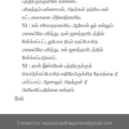
புத்திரருக்குள்ளே என்னைப்
பரிசுத்தம்பண்ணாமல், அவர்கள் நடுவே என்
கட்டளைகளை மீறினதினாலே,
51 : உன் சகோதரனாகிய ஆரோன் ஓர் என்னும்
மலையிலே மரித்து, தன் ஜனத்தாரிடத்தில்
சேர்க்கப்பட்டதுபோல நீயும் ஏறப்போகிற
மலையிலே மரித்து, உன் ஜனத்தாரிடத்தில்
சேர்க்கப்படுவாய்.
52 : நான் இஸ்ரவேல் புத்திரருக்குக்
கொடுக்கப்போகிற எதிரேயிருக்கிற தேசத்தை நீ
பார்ப்பாய்; ஆனாலும் அதற்குள் நீ
பிரவேசிப்பதில்லை என்றார்.
மேல்
Contact Us: request.vedhagamam@gmail.com