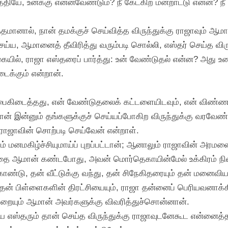
ியே, உனக்கு என்னவேண்டும்? நீ கேட்கிற மன்றாட்டு என்ன? நீ ராஜ
ித்தமானால், நான் தமக்குச் செய்வித்த விருந்துக்கு ராஜாவும் ஆ
ய்ய, ஆமானைத் தீவிரித்து வரும்படி சொல்லி, எஸ்தர் செய்த விரு
ுகையில், ராஜா எஸ்தரைப் பார்த்து: உன் வேண்டுதல் என்ன? அது உன
ிடைக்கும் என்றான்.
பைகிடைத்தது, என் வேண்டுதலைக் கட்டளையிடவும், என் விண்ணப்பத
நான் இன்னும் தங்களுக்குச் செய்யப்போகிற விருந்துக்கு வரவேண
ராஜாவின் சொற்படி செய்வேன் என்றாள்.
னமகிழ்ச்சியுமாய்ப் புறப்பட்டான்; ஆனாலும் ராஜாவின் அரமன
ிறதை ஆமான் கண்டபோது, அவன் மொர்தெகாயின்மேல் உக்கிரம் 
்டு, தன் வீட்டுக்கு வந்து, தன் சிநேகிதரையும் தன் மனைவி
 தன் பிள்ளைகளின் திரட்சியையும், ராஜா தன்னைப் பெரியவனாக்கி
ற்றையும் ஆமான் அவர்களுக்கு விவரித்துச்சொன்னான்.
கிய எஸ்தரும் தான் செய்த விருந்துக்கு ராஜாவுடனேகூட என்ன