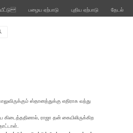
ியீட்டு
பழைய ஏற்பாடு
புதிய ஏற்பாடு
தேடல்
லுவிருக்கும் ஸ்தானத்துக்கு எதிராக வந்து
ை கிடைத்ததினால், ராஜா தன் கையிலிருக்கிற
ொட்டாள்.