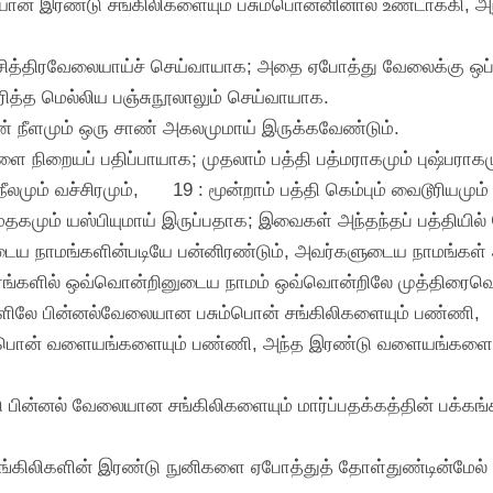
ையான இரண்டு சங்கிலிகளையும் பசும்பொன்னினால் உண்டாக்கி, 
 விசித்திரவேலையாய்ச் செய்வாயாக; அதை ஏபோத்து வேலைக்கு ஒ
ிரித்த மெல்லிய பஞ்சுநூலாலும் செய்வாயாக.
ாண் நீளமும் ஒரு சாண் அகலமுமாய் இருக்கவேண்டும்.
ளை நிறையப் பதிப்பாயாக; முதலாம் பத்தி பத்மராகமும் புஷ்பராகம
லமும் வச்சிரமும்,
19 : மூன்றாம் பத்தி கெம்பும் வைடூரியமும் ச
ோமேதகமும் யஸ்பியுமாய் இருப்பதாக; இவைகள் அந்தந்தப் பத்தியி
ரருடைய நாமங்களின்படியே பன்னிரண்டும், அவர்களுடைய நாமங்க
ரங்களில் ஒவ்வொன்றினுடைய நாமம் ஒவ்வொன்றிலே முத்திரைவெட்
கங்களிலே பின்னல்வேலையான பசும்பொன் சங்கிலிகளையும் பண்ணி,
்டு பொன் வளையங்களையும் பண்ணி, அந்த இரண்டு வளையங்களையும
பின்னல் வேலையான சங்கிலிகளையும் மார்ப்பதக்கத்தின் பக்கங
்கிலிகளின் இரண்டு நுனிகளை ஏபோத்துத் தோள்துண்டின்மேல் அத