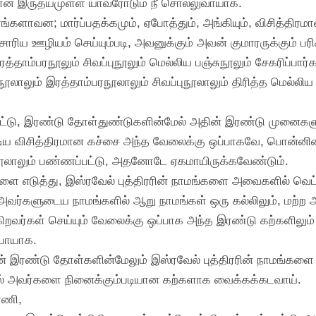
மான இருதயமுள்ள யாவரோடும் நீ சொல்லுவாயாக.
்களாவன; மார்ப்பதக்கமும், ஏபோத்தும், அங்கியும், விசித்திரம
ய ஊழியம் செய்யும்படி, அவனுக்கும் அவன் குமாரருக்கும் ப
்தாம்பரநூலும் சிவப்புநூலும் மெல்லிய பஞ்சுநூலும் சேகரிப்பார
ாலும் இரத்தாம்பரநூலாலும் சிவப்புநூலாலும் திரித்த மெல்லிய 
்டு, இரண்டு தோள்துண்டுகளின்மேல் அதின் இரண்டு முனைகளும்
டிய விசித்திரமான கச்சை அந்த வேலைக்கு ஒப்பாகவே, பொன்னின
சுநூலாலும் பண்ணப்பட்டு, அதனோடே ஏகமாயிருக்கவேண்டும்.
களை எடுத்து, இஸ்ரவேல் புத்திரரின் நாமங்களை அவைகளில் வெ
 அவர்களுடைய நாமங்களில் ஆறு நாமங்கள் ஒரு கல்லிலும், மற்ற ஆ
கிறவர்கள் செய்யும் வேலைக்கு ஒப்பாக அந்த இரண்டு கற்களிலும் 
பாயாக.
தன் இரண்டு தோள்களின்மேலும் இஸ்ரவேல் புத்திரரின் நாமங்களை
ல் அவர்களை நினைக்கும்படியான கற்களாக வைக்கக்கடவாய்.
்ணி,