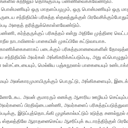
ங்களில் சுற்றிலும் தொங்கும்படி பண்ணிவைக்கவேண்டும்.
் ஒரு பொன்மணியும் ஒரு மாதளம்பழமும், ஒரு பொன்மணியும் ஒரு 
ைய சந்நிதியில் பரிசுத்த ஸ்தலத்துக்குள் பிரவேசிக்கும்போது
ும்படி அதைத் தரித்துக்கொள்ளவேண்டும்.
பண்ணி, கர்த்தருக்குப் பரிசுத்தம் என்று அதிலே முத்திரை வெட்ட
ளநீல நாடாவினால் பாகையின் முகப்பிலே கட்டுவாயாக.
ிசுத்த காணிக்கைகளாகப் படைக்கும் பரிசுத்தமானவைகளின் தோஷ
ய சந்நிதியில் அவர்கள் அங்கிகரிக்கப்படும்படி, அது எப்பொழுது
ான உள்சட்டையையும், மெல்லிய பஞ்சுநூலால் பாகையையும் உண்டாக
யும் அலங்காரமுமாயிருக்கும் பொருட்டு, அங்கிகளையும், இடைக
ேகூட அவன் குமாரரும் எனக்கு ஆசாரிய ஊழியம் செய்யும்படிக
அவர்களைப் பிரதிஷ்டைபண்ணி, அவர்களைப் பரிசுத்தப்படுத்துவ
படிக்கு, இடுப்புத்தொடங்கி முழங்கால்மட்டும் உடுத்த சணல்நூ
த ஸ்தலத்திலே ஆராதனைசெய்ய ஆசரிப்புக் கூடாரத்திற்குள் பிரவே