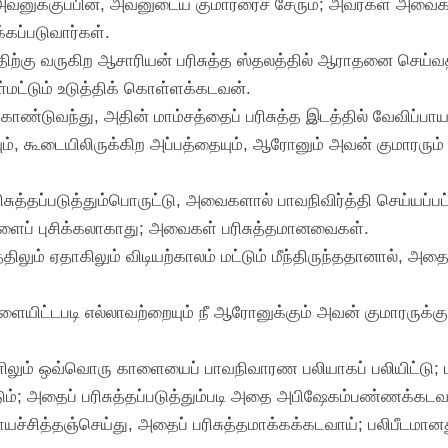
, அவனுக்குப்பின், அவனுடைய குமாரரைச் சேரும்; அவர்கள் அவ
கப்படுவார்கள்.
ிற்கு வருகிற ஆசாரியன் பரிசுத்த ஸ்தலத்தில் ஆராதனை செய்வதற்
மட்டும் உடுத்திக் கொள்ளக்கடவன்.
ொண்டுவந்து, அதின் மாம்சத்தைப் பரிசுத்த இடத்தில் வேவிப்பா
ும், கூடையிலிருக்கிற அப்பத்தையும், ஆரோனும் அவன் குமாரரும் 
ிசுத்தப்படுத்தும்பொருட்டு, அவைகளால் பாவநிவிர்த்தி செய்யப
ளைப் புசிக்கலாகாது; அவைகள் பரிசுத்தமானவைகள்.
த்திலும் ஏதாகிலும் விடியற்காலம் மட்டும் மீந்திருந்ததானால், அ
.
ட்டளையிட்டபடி எல்லாவற்றையும் நீ ஆரோனுக்கும் அவன் குமாரருக்
ிலும் ஒவ்வொரு காளையைப் பாவநிவாரண பலியாகப் பலியிட்டு; பலிப
டும்; அதைப் பரிசுத்தப்படுத்தும்படி அதை அபிஷேகம்பண்ணக்கடவ
ராயச்சித்தஞ்செய்து, அதைப் பரிசுத்தமாக்கக்கடவாய்; பலிபீடமானத