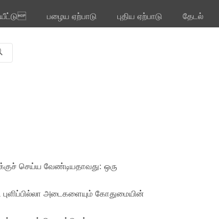
ியீட்டு
பழைய ஏற்பாடு
புதிய ஏற்பாடு
தேடல்
ுக்குச் செய்ய வேண்டியதாவது: ஒரு
ட்ட புளிப்பில்லா அடைகளையும் கோதுமையின்