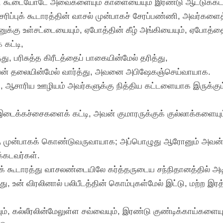
, கூடையோடே அவைகளையும் காளையையும் இரண்டு ஆட்டுக்கடா
ிப்புக் கூடாரத்தின் வாசல் முன்பாகச் சேரப்பண்ணி, அவர்களை
்கு உள்சட்டையையும், ஏபோத்தின் கீழ் அங்கியையும், ஏபோத்தையு
கட்டி,
 பரிசுத்த கிரீடத்தைப் பாகையின்மேல் தரித்து,
அவன் தலையின்மேல் வார்த்து, அவனை அபிஷேகஞ்செய்வாயாக.
ணி, ஆசாரிய ஊழியம் அவர்களுக்கு நித்திய கட்டளையாக இருக்கும
 இடைக்கச்சைகளைக் கட்டி, அவன் குமாரருக்குக் குல்லாக்களையு
க்கு முன்பாகக் கொண்டுவருவாயாக; அப்பொழுது ஆரோனும் அவன்
கடவர்கள்.
ுக் கூடாரத்து வாசலண்டையிலே கர்த்தருடைய சந்நிதானத்தில் அடி
ு, உன் விரலினால் பலிபீடத்தின் கொம்புகள்மேல் இட்டு, மற்ற இரத
ும், கல்லீரலின்மேலுள்ள சவ்வையும், இரண்டு குண்டிக்காய்கள