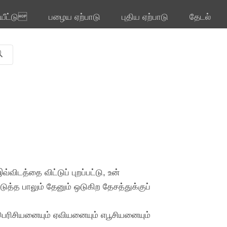
ியீட்டு
பழைய ஏற்பாடு
புதிய ஏற்பாடு
தேடல்
விடத்தை விட்டுப் புறப்பட்டு, உன்
ுத்த பாலும் தேனும் ஒடுகிற தேசத்துக்குப்
ெரிசியனையும் ஏவியனையும் எபூசியனையும்