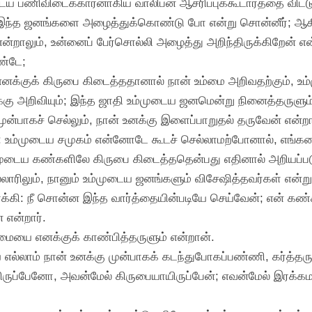
பணிவிடைக்காரனாகிய வாலிபன் ஆசரிப்புக்கூடாரத்தை விட்டுப்
ர் இந்த ஜனங்களை அழைத்துக்கொண்டு போ என்று சொன்னீர்; ஆ
ன்றாலும், உன்னைப் பேர்சொல்லி அழைத்து அறிந்திருக்கிறேன் என
ண்டே;
னக்குக் கிருபை கிடைத்ததானால் நான் உம்மை அறிவதற்கும், உம
்கு அறிவியும்; இந்த ஜாதி உம்முடைய ஜனமென்று நினைத்தருளும்
முன்பாகச் செல்லும், நான் உனக்கு இளைப்பாறுதல் தருவேன் என்றா
உம்முடைய சமுகம் என்னோடே கூடச் செல்லாமற்போனால், எங்கள
ம்முடைய கண்களிலே கிருபை கிடைத்ததென்பது எதினால் அறியப்ப
லாரிலும், நானும் உம்முடைய ஜனங்களும் விசேஷித்தவர்கள் என்று
்கி: நீ சொன்ன இந்த வார்த்தையின்படியே செய்வேன்; என் கண்க
 என்றார்.
மையை எனக்குக் காண்பித்தருளும் என்றான்.
ல்லாம் நான் உனக்கு முன்பாகக் கடந்துபோகப்பண்ணி, கர்த்தர
யிருப்பேனோ, அவன்மேல் கிருபையாயிருப்பேன்; எவன்மேல் இரக்கம