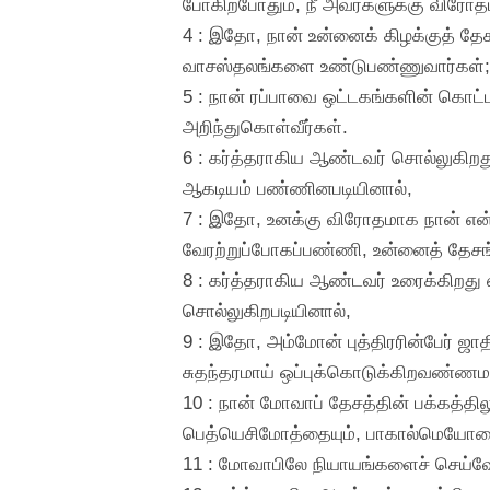
போகிறபோதும், நீ அவர்களுக்கு விரோதம
4 : இதோ, நான் உன்னைக் கிழக்குத் தேச
வாசஸ்தலங்களை உண்டுபண்ணுவார்கள்; அவர
5 : நான் ரப்பாவை ஒட்டகங்களின் கொட்ட
அறிந்துகொள்வீர்கள்.
6 : கர்த்தராகிய ஆண்டவர் சொல்லுகிறது
ஆகடியம் பண்ணினபடியினால்,
7 : இதோ, உனக்கு விரோதமாக நான் என்
வேரற்றுப்போகப்பண்ணி, உன்னைத் தேசங்
8 : கர்த்தராகிய ஆண்டவர் உரைக்கிறது
சொல்லுகிறபடியினால்,
9 : இதோ, அம்மோன் புத்திரரின்பேர் ஜாத
சுதந்தரமாய் ஒப்புக்கொடுக்கிறவண்ணம
10 : நான் மோவாப் தேசத்தின் பக்கத்
பெத்யெசிமோத்தையும், பாகால்மெயோனையு
11 : மோவாபிலே நியாயங்களைச் செய்வேன