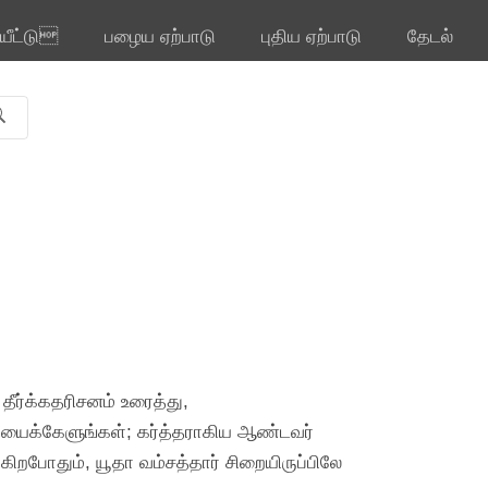
ியீட்டு
பழைய ஏற்பாடு
புதிய ஏற்பாடு
தேடல்
தீர்க்கதரிசனம் உரைத்து,
ையைக்கேளுங்கள்; கர்த்தராகிய ஆண்டவர்
ுகிறபோதும், யூதா வம்சத்தார் சிறையிருப்பிலே