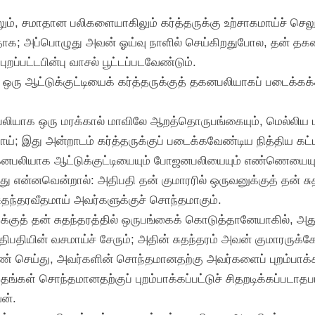
ம், சமாதான பலிகளையாகிலும் கர்த்தருக்கு உற்சாகமாய்ச் செல
தாக; அப்பொழுது அவன் ஓய்வு நாளில் செய்கிறதுபோல, தன் தக
ுறப்பட்டபின்பு வாசல் பூட்டப்படவேண்டும்.
ஒரு ஆட்டுக்குட்டியைக் கர்த்தருக்குத் தகனபலியாகப் படைக்க
ாக ஒரு மரக்கால் மாவிலே ஆறத்தொருபங்கையும், மெல்லிய மா
ாய்; இது அன்றாடம் கர்த்தருக்குப் படைக்கவேண்டிய நித்திய
கனபலியாக ஆட்டுக்குட்டியையும் போஜனபலியையும் எண்ணெயையும
ு என்னவென்றால்: அதிபதி தன் குமாரரில் ஒருவனுக்குத் தன் சு
ுதந்தரவீதமாய் அவர்களுக்குச் சொந்தமாகும்.
க்குத் தன் சுதந்தரத்தில் ஒருபங்கைக் கொடுத்தானேயாகில், அத
திபதியின் வசமாய்ச் சேரும்; அதின் சுதந்தரம் அவன் குமாரருக்
செய்து, அவர்களின் சொந்தமானதற்கு அவர்களைப் புறம்பாக்கி,
தங்கள் சொந்தமானதற்குப் புறம்பாக்கப்பட்டுச் சிதறடிக்கப்படா
ன்.