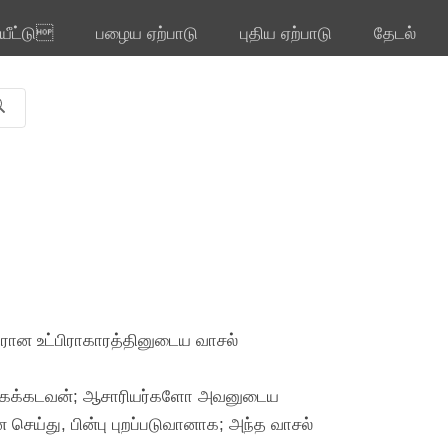
ியீட்டு
பழைய ஏற்பாடு
புதிய ஏற்பாடு
தேடல்
ிரான உட்பிராகாரத்தினுடைய வாசல்
நிற்கக்கடவன்; ஆசாரியர்களோ அவனுடைய
்து, பின்பு புறப்படுவானாக; அந்த வாசல்