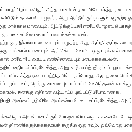
ும் மாதப்பிறப்புகளிலும் அந்த வாசலின் நடையிலே கர்த்தருடைய
் பலியிடும் தகனபலி, பழுதற்ற ஆறு ஆட்டுக்குட்டிகளும் பழுதற்ற 
 மரக்கால் மாவையும், ஆட்டுக்குட்டிகளோடே போஜனபலியாகத் த
 ஒருபடி எண்ணெயையும் படைக்கக்கடவன்.
ற்ற ஒரு இளங்காளையையும், பழுதற்ற ஆறு ஆட்டுக்குட்டிகளையும்
மரக்கால் மாவையும், ஆட்டுக்கடாவோடே ஒரு மரக்கால் மாவைய
க்கால் மாவோடே ஒருபடி எண்ணெயையும் படைக்கக்கடவன்.
ின் வழியாய்ப்பிரவேசித்து, அது வழியாய்த் திரும்பப் புறப்படக்
 நாட்களில் கர்த்தருடைய சந்நிதியில் வரும்போது, ஆராதனை செய
ப் புறப்படவும், தெற்கு வாசல்வழியாய் உட்பிரவேசித்தவன் வடக்கு
போகாமல், தனக்கு எதிரான வழியாய்ப் புறப்பட்டுப்போவானாக.
அதிபதி அவர்கள் நடுவிலே அவர்களோடேகூட உட்பிரவேசித்து, அவர்க
 காலங்களிலும் அவன் படைக்கும் போஜனபலியாவது: காளையோடே ஒர
 அவன் திராணிக்குத்தக்கதாய்த் தருகிற ஒரு ஈவும், ஒவ்வொரு ம