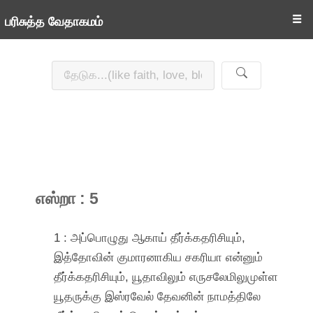
☰
பரிசுத்த வேதாகமம்
எஸ்றா : 5
1 : அப்பொழுது ஆகாய் தீர்க்கதரிசியும்,
இத்தோவின் குமாரனாகிய சகரியா என்னும்
தீர்க்கதரிசியும், யூதாவிலும் எருசலேமிலுமுள்ள
யூதருக்கு இஸ்ரவேல் தேவனின் நாமத்திலே