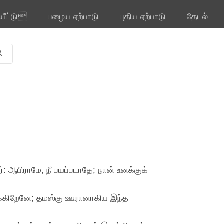
ியீட்டு
பழைய ஏற்பாடு
புதிய ஏற்பாடு
தேடல்
்: ஆபிராமே, நீ பயப்படாதே; நான் உனக்குக்
ருக்கிறேனே; தமஸ்கு ஊரானாகிய இந்த