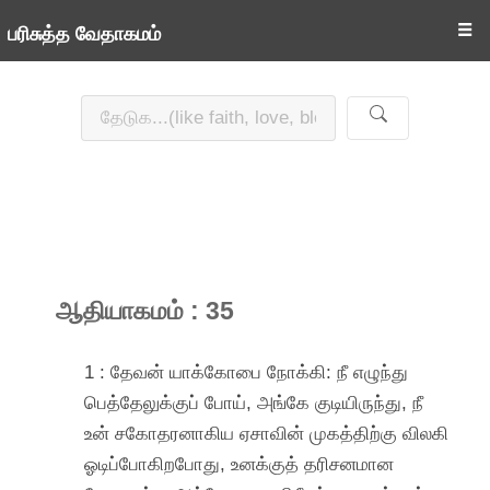
☰
பரிசுத்த வேதாகமம்
ஆதியாகமம் : 35
1 : தேவன் யாக்கோபை நோக்கி: நீ எழுந்து
பெத்தேலுக்குப் போய், அங்கே குடியிருந்து, நீ
உன் சகோதரனாகிய ஏசாவின் முகத்திற்கு விலகி
ஓடிப்போகிறபோது, உனக்குத் தரிசனமான