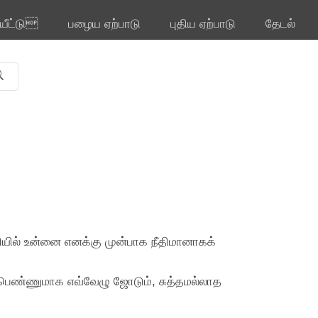
ியீட்டு
பழைய ஏற்பாடு
புதிய ஏற்பாடு
தேடல்
ததியில் உன்னை எனக்கு முன்பாக நீதிமானாகக்
ம் பெண்ணுமாக எவ்வேழு ஜோடும், சுத்தமல்லாத