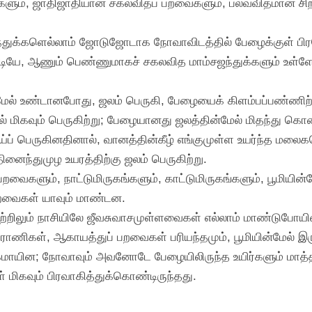
ளும், ஜாதிஜாதியான சகலவிதப் பறவைகளும், பலவவிதமான சிற
ஜந்துக்களெல்லாம் ஜோடுஜோடாக நோவாவிடத்தில் பேழைக்குள் பி
படியே, ஆணும் பெண்ணுமாகச் சகலவித மாம்சஜந்துக்களும் உள்ள
ன்மேல் உண்டானபோது, ஜலம் பெருகி, பேழையைக் கிளம்பப்பண்ணிற்று
ல் மிகவும் பெருகிற்று; பேழையானது ஜலத்தின்மேல் மிதந்து கொண்
ாய்ப் பெருகினதினால், வானத்தின்கீழ் எங்குமுள்ள உயர்ந்த மலைக
தினைந்துமுழ உயரத்திற்கு ஜலம் பெருகிற்று.
வைகளும், நாட்டுமிருகங்களும், காட்டுமிருகங்களும், பூமியின்ம
கிறவைகள் யாவும் மாண்டன.
ற்றிலும் நாசியிலே ஜீவசுவாசமுள்ளவைகள் எல்லாம் மாண்டுபோய
பிராணிகள், ஆகாயத்துப் பறவைகள் பரியந்தமும், பூமியின்மேல் இரு
ரகமாயின; நோவாவும் அவனோடே பேழையிலிருந்த உயிர்களும் மாத்தி
ள் மிகவும் பிரவாகித்துக்கொண்டிருந்தது.