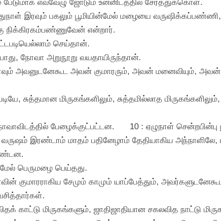
 பேடுமாக எவ்வேழு ஜோடும் உன்னிடத்தில் சேர்த்துக்கொள்.
்பதுநாள் இரவும் பகலும் பூமியின்மேல் மழையை வருஷிக்கப்பண்ணி
ு நிக்கிரகம்பண்ணுவேன் என்றார்.
ட்டபடியெல்லாம் செய்தான்.
னபோது, நோவா அறுநூறு வயதாயிருந்தான்.
 நோவாவும் அவனுடனேகூட அவன் குமாரரும், அவன் மனைவியும், அவன
ியே, சுத்தமான மிருகங்களிலும், சுத்தமில்லாத மிருகங்களிலும்,
ாவிடத்தில் பேழைக்குட்பட்டன.
10 : ஏழுநாள் சென்றபின்பு
் வருஷம் இரண்டாம் மாதம் பதினேழாம் தேதியாகிய அந்நாளிலே
ுண்டன.
ின்மேல் பெருமழை பெய்தது.
ின் குமாரராகிய சேமும் காமும் யாப்பேத்தும், அவர்களுடனேக
சித்தார்கள்.
் காட்டு மிருகங்களும், ஜாதிஜாதியான சகலவித நாட்டு மிருகங