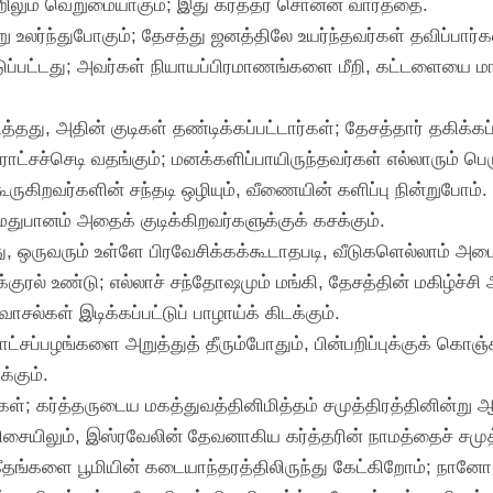
றிலும் வெறுமையாகும்; இது கர்த்தர் சொன்ன வார்த்தை.
ற்று உலர்ந்துபோகும்; தேசத்து ஜனத்திலே உயர்ந்தவர்கள் தவிப்பார்க
ட்டுப்பட்டது; அவர்கள் நியாயப்பிரமாணங்களை மீறி, கட்டளையை ம
்தது, அதின் குடிகள் தண்டிக்கப்பட்டார்கள்; தேசத்தார் தகிக்கப்பட
ராட்சச்செடி வதங்கும்; மனக்களிப்பாயிருந்தவர்கள் எல்லாரும் பெர
ருகிறவர்களின் சந்தடி ஒழியும், வீணையின் களிப்பு நின்றுபோம்.
 மதுபானம் அதைக் குடிக்கிறவர்களுக்குக் கசக்கும்.
, ஒருவரும் உள்ளே பிரவேசிக்கக்கூடாதபடி, வீடுகளெல்லாம் அடைப
்குரல் உண்டு; எல்லாச் சந்தோஷமும் மங்கி, தேசத்தின் மகிழ்ச்சி 
ாசல்கள் இடிக்கப்பட்டுப் பாழாய்க் கிடக்கும்.
ட்சப்பழங்களை அறுத்துத் தீரும்போதும், பின்பறிப்புக்குக் கொஞ்ச
்கும்.
ர்கள்; கர்த்தருடைய மகத்துவத்தினிமித்தம் சமுத்திரத்தினின்று ஆர்
சையிலும், இஸ்ரவேலின் தேவனாகிய கர்த்தரின் நாமத்தைச் சமுத்த
ம் கீதங்களை பூமியின் கடையாந்தரத்திலிருந்து கேட்கிறோம்; 