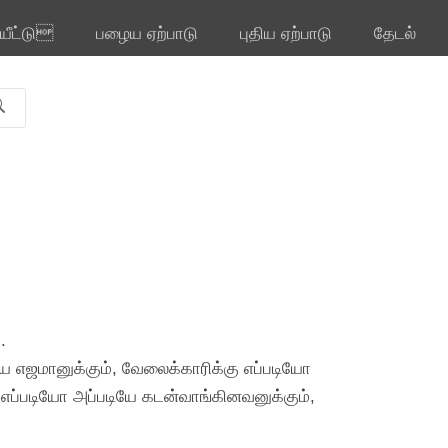
ியீட்டு
பழைய ஏற்பாடு
புதிய ஏற்பாடு
தேடல்
.
யே எஜமானுக்கும், வேலைக்காரிக்கு எப்படியோ
எப்படியோ அப்படியே கடன்வாங்கினவனுக்கும்,