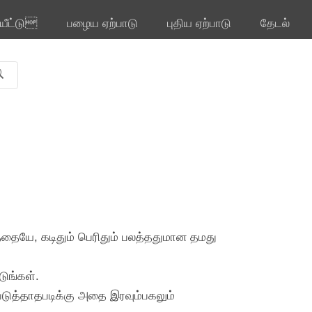
ியீட்டு
பழைய ஏற்பாடு
புதிய ஏற்பாடு
தேடல்
த்தையே, கடிதும் பெரிதும் பலத்ததுமான தமது
டுங்கள்.
்படுத்தாதபடிக்கு அதை இரவும்பகலும்