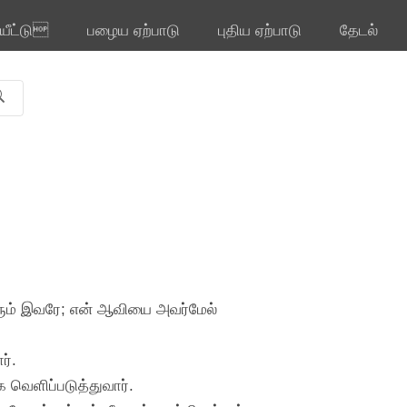
ியீட்டு
பழைய ஏற்பாடு
புதிய ஏற்பாடு
தேடல்
வரும் இவரே; என் ஆவியை அவர்மேல்
ர்.
வெளிப்படுத்துவார்.