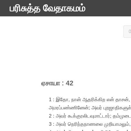
பரிசுத்த வேதாகமம்
ஏசாயா : 42
1 : இதோ, நான் ஆதரிக்கிற என் தாசன்,
அமரப்பண்ணினேன்; அவர் புறஜாதிகளுக்க
2 : அவர் கூக்குரலிடவுமாட்டார்; தம்மு
3 : அவர் நெரிந்தநாணலை முறியாமலும்