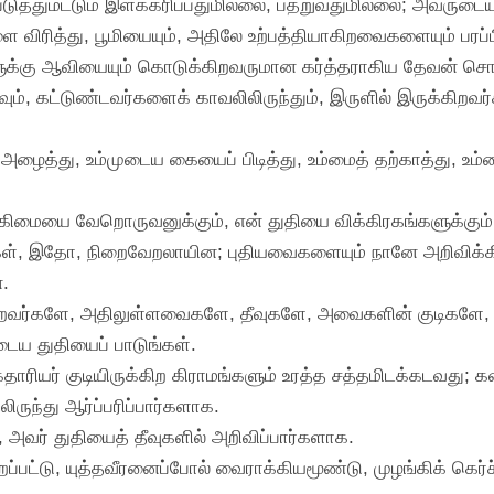
படுத்துமட்டும் இளக்கரிப்பதுமில்லை, பதறுவதுமில்லை; அவருடைய வ
 விரித்து, பூமியையும், அதிலே உற்பத்தியாகிறவைகளையும் பரப்ப
களுக்கு ஆவியையும் கொடுக்கிறவருமான கர்த்தராகிய தேவன் சொ
ும், கட்டுண்டவர்களைக் காவலிலிருந்தும், இருளில் இருக்கிறவர
மை அழைத்து, உம்முடைய கையைப் பிடித்து, உம்மைத் தற்காத்து, உம
ன் மகிமையை வேறொருவனுக்கும், என் துதியை விக்கிரகங்களுக்கு
டவைகள், இதோ, நிறைவேறலாயின; புதியவைகளையும் நானே அறிவிக
.
ிறவர்களே, அதிலுள்ளவைகளே, தீவுகளே, அவைகளின் குடிகளே, கர்த்
டைய துதியைப் பாடுங்கள்.
தாரியர் குடியிருக்கிற கிராமங்களும் உரத்த சத்தமிடக்கடவது; 
ிருந்து ஆர்ப்பரிப்பார்களாக.
, அவர் துதியைத் தீவுகளில் அறிவிப்பார்களாக.
புறப்பட்டு, யுத்தவீரனைப்போல் வைராக்கியமூண்டு, முழங்கிக் கெர