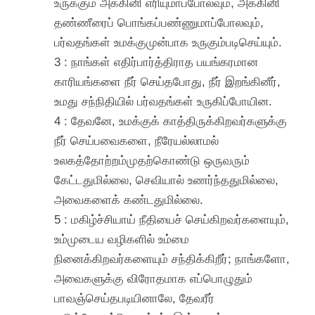
உருக்கும் அக்கினி எரியுமாப்போலவும், அக்கினி
தண்ணீரைப் பொங்கப்பண்ணுமாப்போலவும்,
பர்வதங்கள் உமக்குமுன்பாக உருகும்படிசெய்யும்.
3 : நாங்கள் எதிர்பார்த்திராத பயங்கரமான
காரியங்களை நீர் செய்தபோது, நீர் இறங்கினீர்,
உமது சந்நிதியில் பர்வதங்கள் உருகிப்போயின.
4 : தேவனே, உமக்குக் காத்திருக்கிறவர்களுக்கு
நீர் செய்பவைகளை, நீரேயல்லாமல்
உலகத்தோற்றம்முதற்கொண்டு ஒருவரும்
கேட்டதுமில்லை, செவியால் உணர்ந்ததுமில்லை,
அவைகளைக் கண்டதுமில்லை.
5 : மகிழ்ச்சியாய் நீதியைச் செய்கிறவர்களையும்,
உம்முடைய வழிகளில் உம்மை
நினைக்கிறவர்களையும் சந்திக்கிறீர்; நாங்களோ,
அவைகளுக்கு விரோதமாக எப்பொழுதும்
பாவஞ்செய்தபடியினாலே, தேவரீர்