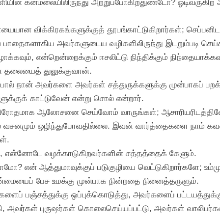
யின் கன்மலையிலிருந்து அற்றுப்போகிறதுண்டோ? ஓடிவருகிற அந
ையான விக்கிரகங்களுக்குத் தூபங்காட்டுகிறார்கள்; செப்பனிட
்வ பாதைகளாகிய அவர்களுடைய வழிகளிலிருந்து இடறும்படி செய்க
கவும், என்றென்றைக்கும் ஈசலிட்டு நிந்திக்கும் நிந்தையாக்கவும
ன் தலையைத் துலுக்குவான்.
்போல் நான் அவர்களை அவர்கள் சத்துருக்களுக்கு முன்பாகப் பற
க்குக் காட்டுவேன் என்று சொல் என்றார்.
கு விரோதமாக ஆலோசனை செய்வோம் வாருங்கள்; ஆசாரியரிடத்தில
லே வசனமும் ஒழிந்துபோவதில்லை. இவன் வார்த்தைகளை நாம் 
ள்.
து, என்னோடே வழக்காடுகிறவர்களின் சத்தத்தைக் கேளும்.
லாமோ? என் ஆத்துமாவுக்குப் படுகுழியை வெட்டுகிறார்களே; உம
 நன்மையைப் பேச உமக்கு முன்பாக நின்றதை நினைத்தருளும்.
ப் பஞ்சத்துக்கு ஒப்புக்கொடுத்து, அவர்களைப் பட்டயத்துக்
அவர்கள் புருஷர்கள் கொலைசெய்யப்பட்டு, அவர்கள் வாலிபர்கள்