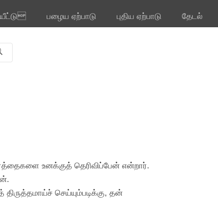
ியீட்டு
பழைய ஏற்பாடு
புதிய ஏற்பாடு
தேடல்
வார்த்தைகளை உனக்குத் தெரிவிப்பேன் என்றார்.
ன்.
ருத்தமாய்ச் செய்யும்படிக்கு, தன்