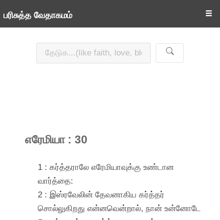
☰
பரிசுத்த வேதாகமம்
எரேமியா : 30
1 : கர்த்தராலே எரேமியாவுக்கு உண்டான
வார்த்தை:
2 : இஸ்ரவேலின் தேவனாகிய கர்த்தர்
சொல்லுகிறது என்னவென்றால், நான் உன்னோடே