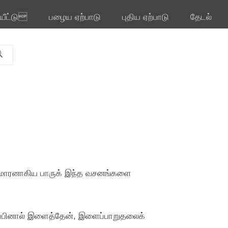
ியீட்டு
பழைய ஏற்பாடு
புதிய ஏற்பாடு
தேடல்
 குமாரனாகிய பாருக் இந்த வசனங்களை
விப்பினால் இளைத்தேன், இளைப்பாறுதலைக்