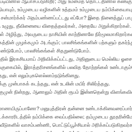
படியினால் ஆயாசப்படுகிறீர்; அது உம்மைத் தொட்டதினால் கலங்குகி
தியாயும், உம்முடைய வழிகளின் உத்தமம் உம்முடைய நம்பிக்கைய
 சன்மார்க்கர் அதம்பண்ணப்பட்டது எப்போ? இதை நினைத்துப் பார
தை உழுது, தீவினையை விதைத்தவர்கள், அதையே அறுக்கிறார்கள்.
 அழிந்து, அவருடைய நாசியின் காற்றினாலே நிர்மூலமாகிறார்கள
ிங்கத்தின் முழக்கமும் அடங்கும்; பாலசிங்கங்களின் பற்களும் தகர்ந்
ாண்டுபோம், பாலசிங்கங்கள் சிதறுண்டுபோம்.
்தில் இரகசியமாய் அறிவிக்கப்பட்டது, அதினுடைய மெல்லிய ஓசை 
றங்குகையில், இராத்தரிசனங்களில் பலவித தோற்றங்கள் உண்டாகும
்தது, என் எலும்புகளெல்லாம்நடுங்கினது.
ு முன்பாகக் கடந்தது, என் உடலின் மயிர் சிலிர்த்தது.
குமுன் நின்றது, ஆனாலும் அதின் ரூபம் இன்னதென்று விளங்கவ
ிமானாயிருப்பானோ? மனுபுத்திரன் தன்னை உண்டாக்கினவரைப்பார்
்காரரிடத்தில் நம்பிக்கை வைப்பதில்லை; தம்முடைய தூதரின்மேலு
 வீடுகளில் வாசம்பண்ணி, பொட்டுப்பூச்சியால் அரிக்கப்படுகிறவர்