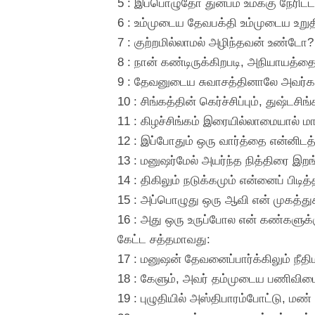
5 : இப்பொழுதோ துன்பம் உமக்கு நேரிட்ட
6 : உம்முடைய தேவபக்தி உம்முடைய உறு
7 : குற்றமில்லாமல் அழிந்தவன் உண்டோ?
8 : நான் கண்டிருக்கிறபடி, அநியாயத்
9 : தேவனுடைய சுவாசத்தினாலே அவர்கள்
10 : சிங்கத்தின் கெர்ச்சிப்பும், துஷ்டச
11 : கிழச்சிங்கம் இரையில்லாமையால் ம
12 : இப்போதும் ஒரு வார்த்தை என்னிடத
13 : மனுஷர்மேல் அயர்ந்த நித்திரை இ
14 : திகிலும் நடுக்கமும் என்னைப் பிடித
15 : அப்பொழுது ஒரு ஆவி என் முகத்துக்க
16 : அது ஒரு உருப்போல என் கண்களுக்
கேட்ட சத்தமாவது:
17 : மனுஷன் தேவனைப்பார்க்கிலும் நீத
18 : கேளும், அவர் தம்முடைய பணிவிடைக
19 : புழுதியில் அஸ்திபாரம்போட்டு, மண்