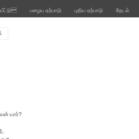
ியீட்டு
பழைய ஏற்பாடு
புதிய ஏற்பாடு
தேடல்
வன் யார்?
்.