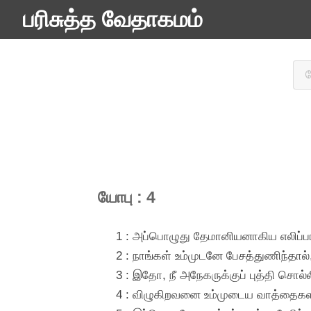
பரிசுத்த வேதாகமம்
யோபு : 4
1 : அப்பொழுது தேமானியனாகிய எலிப்பா
2 : நாங்கள் உம்முடனே பேசத்துணிந்தா
3 : இதோ, நீ அநேகருக்குப் புத்தி சொல
4 : விழுகிறவனை உம்முடைய வாத்தைகளால