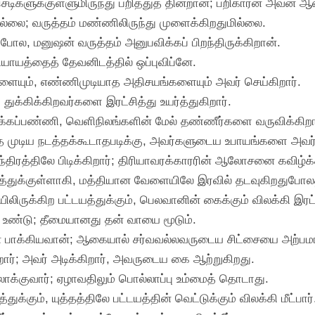
டிகளுக்குள்ளுமிருந்து பறித்துத் தின்றான்; பறிகாரன் அவன் ஆ
ுமில்லை; வருத்தம் மண்ணிலிருந்து முளைக்கிறதுமில்லை.
போல, மனுஷன் வருத்தம் அனுபவிக்கப் பிறந்திருக்கிறான்.
யாயத்தைத் தேவனிடத்தில் ஒப்புவிப்னே.
்களையும், எண்ணிமுடியாத அதிசயங்களையும் அவர் செய்கிறார்.
துக்கிக்கிறவர்களை இரட்சித்து உயர்த்துகிறார்.
க்கப்பண்ணி, வெளிநிலங்களின் மேல் தண்ணீர்களை வருவிக்கிறா
தை முடிய நடத்தக்கூடாதபடிக்கு, அவர்களுடைய உபாயங்களை அவர்
ரத்திலே பிடிக்கிறார்; திரியாவரக்காரரின் ஆலோசனை கவிழ்க்க
த்துக்குள்ளாகி, மத்தியான வேளையிலே இரவில் தடவுகிறதுபோலத் 
ருக்கிற பட்டயத்துக்கும், பெலவானின் கைக்கும் விலக்கி இரட்ச
கை உண்டு; தீமையானது தன் வாயை மூடும்.
் பாக்கியவான்; ஆகையால் சர்வவல்லவருடைய சிட்சையை அற்பம
ிறார்; அவர் அடிக்கிறார், அவருடைய கை ஆற்றுகிறது.
லாக்குவார்; ஏழாவதிலும் பொல்லாப்பு உம்மைத் தொடாது.
்கும், யுத்தத்திலே பட்டயத்தின் வெட்டுக்கும் விலக்கி மீட்பார்