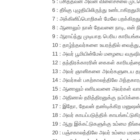
5 : பசித்தவன் அவன் விளைச்சலை முட்செ
6 : தீங்கு புழுதியிலிருந்து உண்டாகிறத
7 : அக்கினிப்பொறிகள் மேலே பறக்கிறது
8 : ஆனாலும் நான் தேவனை நாடி, என் நி
9 : ஆராய்ந்து முடியாத பெரிய காரியங
10 : தாழ்ந்தவர்களை உயரத்தில் வைத்து, 
11 : அவர் பூமியின்மேல் மழையை வருஷி
12 : தந்திரக்காரரின் கைகள் காரியத்
13 : அவர் ஞானிகளை அவர்களுடைய தந்தி
14 : அவர்கள் பகற்காலத்திலே அந்தகார
15 : ஆனாலும் எளியவனை அவர்கள் வாயிலி
16 : அதினால் தரித்திரனுக்கு நம்பிக்
17 : இதோ, தேவன் தண்டிக்கிற மனுஷன
18 : அவர் காயப்படுத்திக் காயங்கட்டுக
19 : ஆறு இக்கட்டுகளுக்கு உம்மை நீங்க
20 : பஞ்சகாலத்திலே அவர் உம்மை மரணத்துக