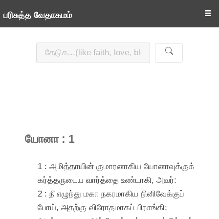
☰
பரிசுத்த வேதாகமம்
யோனா : 1
1 : அமித்தாயின் குமாரனாகிய யோனாவுக்குக்
கர்த்தருடைய வார்த்தை உண்டாகி, அவர்:
2 : நீ எழுந்து மகா நகரமாகிய நினிவேக்குப்
போய், அதற்கு விரோதமாகப் பிரசங்கி;