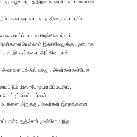
ியர், எபூசியரிடத்திற்கும், எர்மோன் மலையின்
ும், மகா ஏராளமான குதிரைகளோடும்
ே ஏகமாய்ப் பாளயமிறங்கினார்கள்.
் அவர்களையெல்லாம் இஸ்ரவேலுக்கு முன்பாக
அவர்கள் இரதங்களை அக்கினியால்
அவர்களிடத்தில் வந்து, அவர்கள்கள்மேல்
மட்டும் மிஸ்ரபோத்மாயீம்மட்டும்,
 வெட்டிப்போட்டார்கள்.
 நரம்புகளை அறுத்து, அவர்கள் இரதங்களை
போட்டான்; ஆத்சோர் முன்னே அந்த